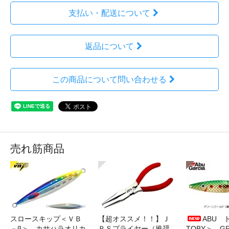
支払い・配送について
返品について
この商品について問い合わせる
売れ筋商品
スロースキップ＜ＶＢ
【超オススメ！！】Ｊ
ABU 
－β＞ カサハラオリカ
ＰＳプライヤー（推奨
TOBY＞ G