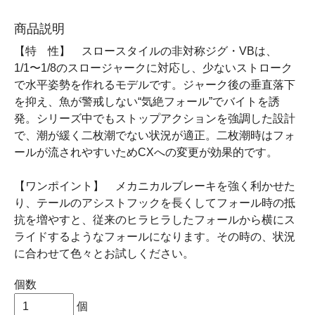
商品説明
【特 性】 スロースタイルの非対称ジグ・VBは、
1/1〜1/8のスロージャークに対応し、少ないストローク
で水平姿勢を作れるモデルです。ジャーク後の垂直落下
を抑え、魚が警戒しない“気絶フォール”でバイトを誘
発。シリーズ中でもストップアクションを強調した設計
で、潮が緩く二枚潮でない状況が適正。二枚潮時はフォ
ールが流されやすいためCXへの変更が効果的です。
【ワンポイント】 メカニカルブレーキを強く利かせた
り、テールのアシストフックを長くしてフォール時の抵
抗を増やすと、従来のヒラヒラしたフォールから横にス
ライドするようなフォールになります。その時の、状況
に合わせて色々とお試しください。
個数
個