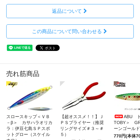
返品について
この商品について問い合わせる
売れ筋商品
スロースキップ＜ＶＢ
【超オススメ！！】Ｊ
ABU 
－β＞ カサハラオリカ
ＰＳプライヤー（推奨
TOBY＞ G
ラ：伊豆七島ＳＰスポ
リングサイズ＃３～＃
ーンゴールド
ットグロー（スケイル
５）
770円(本体