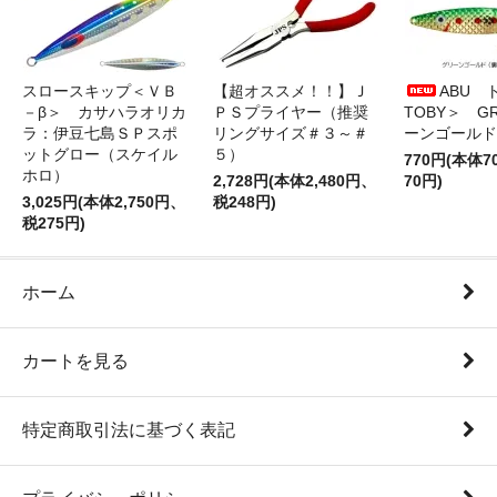
スロースキップ＜ＶＢ
【超オススメ！！】Ｊ
ABU 
－β＞ カサハラオリカ
ＰＳプライヤー（推奨
TOBY＞ G
ラ：伊豆七島ＳＰスポ
リングサイズ＃３～＃
ーンゴールド
ットグロー（スケイル
５）
770円(本体
ホロ）
2,728円(本体2,480円、
70円)
3,025円(本体2,750円、
税248円)
税275円)
ホーム
カートを見る
特定商取引法に基づく表記