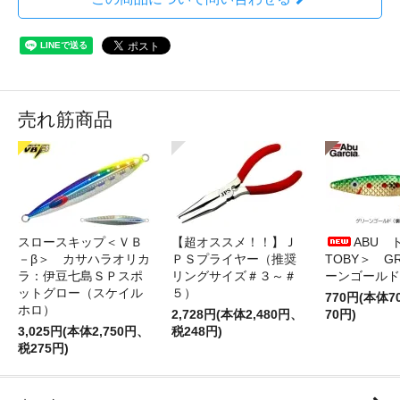
売れ筋商品
スロースキップ＜ＶＢ
【超オススメ！！】Ｊ
ABU 
－β＞ カサハラオリカ
ＰＳプライヤー（推奨
TOBY＞ G
ラ：伊豆七島ＳＰスポ
リングサイズ＃３～＃
ーンゴールド
ットグロー（スケイル
５）
770円(本体
ホロ）
2,728円(本体2,480円、
70円)
3,025円(本体2,750円、
税248円)
税275円)