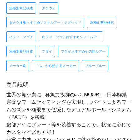
魚種別商品検索
タチウオ
タチウオ用おすすめソフトルアー・ジグヘッド
魚種別商品検索
ヒラメ・マゴチ
ヒラメ・マゴチおすすめソフトルアー
魚種別商品検索
マダイ
マダイおすすめその他ルアー
メーカー別
「ふ」から始まるメーカー
ブルーブルー
商品説明
世界の魚が虜に!! 臭魚力抜群のJOLMOORE - 日本解禁
完璧なワームセッティングを実現し、バイトによるワー
ムのズレを極限まで低減したデュアルホールドシステム
（PAT.P）を搭載！
腹部アイにブレード等を装着することで、状況に応じて
カスタマイズも可能！
非常に力強いアクションとそれに伴う艶めかしいアクシ