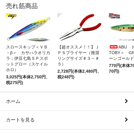
売れ筋商品
スロースキップ＜ＶＢ
【超オススメ！！】Ｊ
ABU 
－β＞ カサハラオリカ
ＰＳプライヤー（推奨
TOBY＞ G
ラ：伊豆七島ＳＰスポ
リングサイズ＃３～＃
ーンゴールド
ットグロー（スケイル
５）
770円(本体
ホロ）
2,728円(本体2,480円、
70円)
3,025円(本体2,750円、
税248円)
税275円)
ホーム
カートを見る