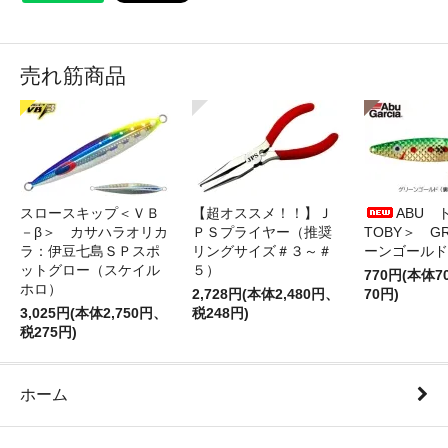
売れ筋商品
スロースキップ＜ＶＢ
【超オススメ！！】Ｊ
ABU 
－β＞ カサハラオリカ
ＰＳプライヤー（推奨
TOBY＞ G
ラ：伊豆七島ＳＰスポ
リングサイズ＃３～＃
ーンゴールド
ットグロー（スケイル
５）
770円(本体
ホロ）
2,728円(本体2,480円、
70円)
3,025円(本体2,750円、
税248円)
税275円)
ホーム