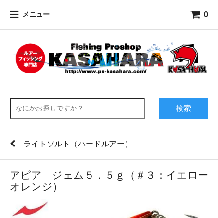
0
メニュー
検索
ライトソルト（ハードルアー）
アピア ジェム５．５ｇ（＃３：イエロー
オレンジ）