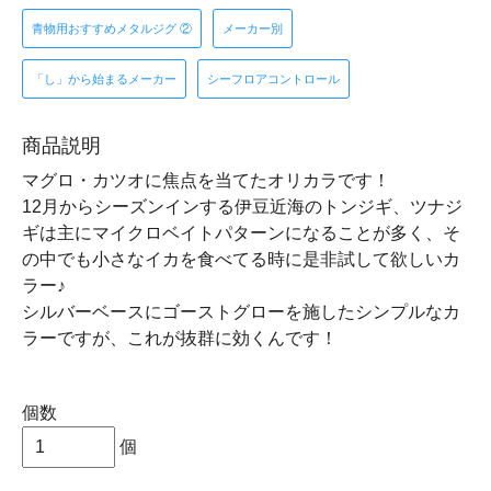
青物用おすすめメタルジグ ②
メーカー別
「し」から始まるメーカー
シーフロアコントロール
商品説明
マグロ・カツオに焦点を当てたオリカラです！
12月からシーズンインする伊豆近海のトンジギ、ツナジ
ギは主にマイクロベイトパターンになることが多く、そ
の中でも小さなイカを食べてる時に是非試して欲しいカ
ラー♪
シルバーベースにゴーストグローを施したシンプルなカ
ラーですが、これが抜群に効くんです！
個数
個