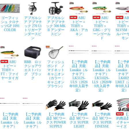
ゴーフィッ
アブガルシ
アブガルシ
ABU
ABU
A
シュ クロナ
ア アブマチ
ア アブマチ
トビー＜
トビー＜
トビー
ッツGP 1091
ック 276 Ui
ック 506 MK
TOBY＞
TOBY＞
TOB
COLOR
トリガーア
II アンダー
AKA：アカ
GRG：グリ
SLVSM
ンダースピ
スピン
キン
ーンゴール
ルバー
ン
ド
モン
ABU
RBB ロッ
フィッシュ
【ご予約商
【ご予約商
【ご予
トビー＜
クショアウ
ポンド ノ
品】天龍
品】天龍
品】天
TOBY＞
エストバッ
マドネット
Lunakia（ル
Lunakia（ル
Lunaki
FT：ファイ
グ ブラッ
キャニオン
ナキア）
ナキア）
ナキア
ヤータイガ
ク
（カラー：
LK512S-
LK5102S-
LK602
ー
キャニオン
ULS（2026
LLS（2026年
LMLT（2
ブラウン）
年9月入荷予
9月入荷予
年9月入
定）
定）
定）
【ご予約商
【ご予約商
【ご予約商
【ご予約商
【ご予約商
【
品】天龍
品】天龍
品】MCワー
品】MCワー
品】MCワー
約商品
Lunakia（ル
Lunakia（ル
クス POWER
クス SUPER
クス SUPER
イチャ
ナキア）
ナキア）
SUPPLY
LIGHT
FINESSE
ーイズ