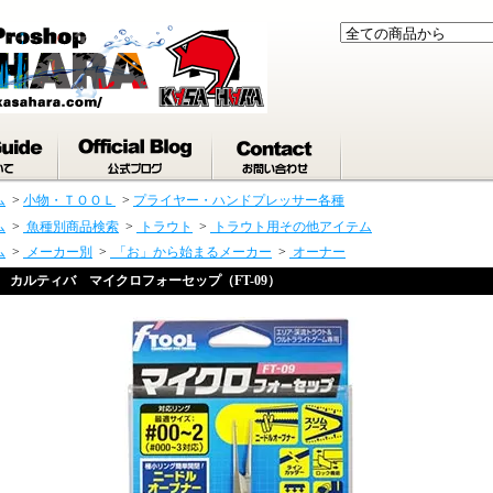
ム
>
小物・ＴＯＯＬ
>
プライヤー・ハンドプレッサー各種
ム
>
魚種別商品検索
>
トラウト
>
トラウト用その他アイテム
ム
>
メーカー別
>
「お」から始まるメーカー
>
オーナー
カルティバ マイクロフォーセップ（FT-09）