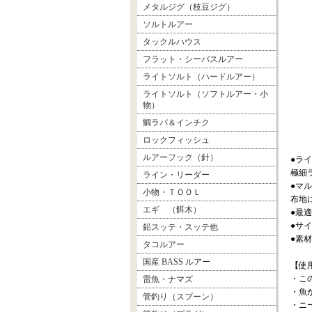
メタルジグ（枝豆ジグ）
ソルトルアー
タックルハウス
フラット・シーバスルアー
ライトソルト（ハードルアー）
ライトソルト（ソフトルアー・小
物）
鯛ラバ＆インチク
ロックフィッシュ
ルアーフック（針）
●ラ
極細
ライン・リーダー
●マ
小物・ＴＯＯＬ
布地
エギ （餌木）
●最適
●サイ
鉛スッテ・スッテ他
●素
タコルアー
国産 BASS ルアー
【使
・こ
雷魚・ナマズ
・魚
管釣り（スプーン）
・ニ