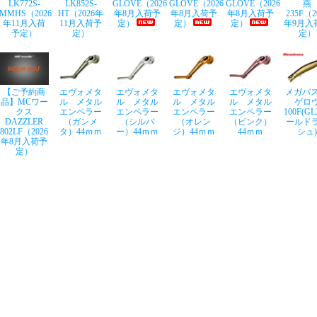
LK772S-
LK852S-
GLOVE（2026
GLOVE（2026
GLOVE（2026
燕
MMHS（2026
HT（2026年
年8月入荷予
年8月入荷予
年8月入荷予
235F（2
年11月入荷
11月入荷予
定）
定）
定）
年9月入
予定）
定）
定）
【ご予約商
エヴォメタ
エヴォメタ
エヴォメタ
エヴォメタ
メガバス
品】MCワー
ル メタル
ル メタル
ル メタル
ル メタル
ゲロ
クス
エンペラー
エンペラー
エンペラー
エンペラー
100F(G
DAZZLER
（ガンメ
（シルバ
（オレン
（ピンク）
ールド
802LF（2026
タ）44ｍｍ
ー）44ｍｍ
ジ）44ｍｍ
44ｍｍ
シュ)
年8月入荷予
定）