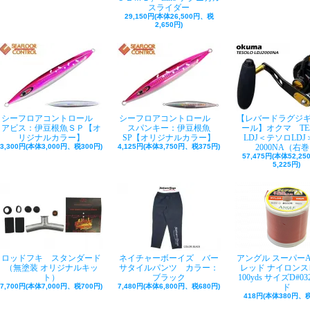
スライダー
29,150円(本体26,500円、税
2,650円)
シーフロアコントロール
シーフロアコントロール
【レバードラグジ
アビス：伊豆根魚ＳＰ【オ
スパンキー：伊豆根魚
ール】オクマ TE
リジナルカラー】
SP【オリジナルカラー】
LDJ＜テソロLDJ＞
3,300円(本体3,000円、税300円)
4,125円(本体3,750円、税375円)
2000NA（右
57,475円(本体52,2
5,225円)
ロッドフキ スタンダード
ネイチャーボーイズ バー
アングル スーパー
（無塗装 オリジナルキッ
サタイルパンツ カラー：
レッド ナイロンス
ト）
ブラック
100yds サイズD#03
7,700円(本体7,000円、税700円)
7,480円(本体6,800円、税680円)
ド
418円(本体380円、税