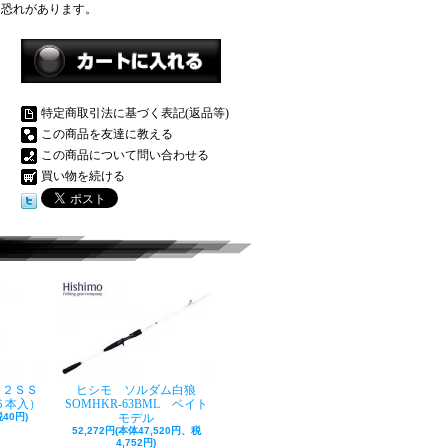
る恐れがあります。
特定商取引法に基づく表記(返品等)
この商品を友達に教える
この商品について問い合わせる
買い物を続ける
ク２ＳＳ
ヒシモ ソルダム白狼
５本入）
SOMHKR-63BML ベイト
40円)
モデル
52,272円(本体47,520円、税
4,752円)