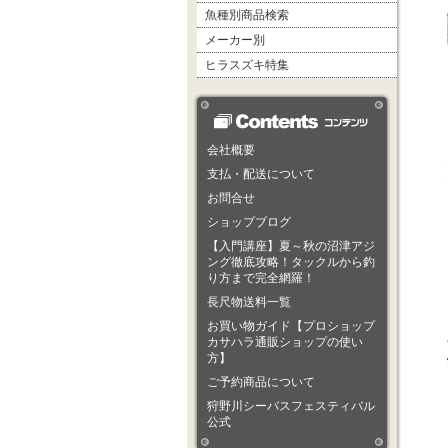
魚種別商品検索
メーカー別
ヒラスズキ特集
会社概要
支払・配送について
お問合せ
ショップブログ
【入門講座】夏～秋の沼津アジ
ング徹底攻略！タックルから釣
り方まで完全網羅！
長尺物送料一覧
お買い物ガイド【プロショップ
カサハラ通販ショップの使い
方】
ご予約商品について
狩野川シーバスフェスティバル
公式