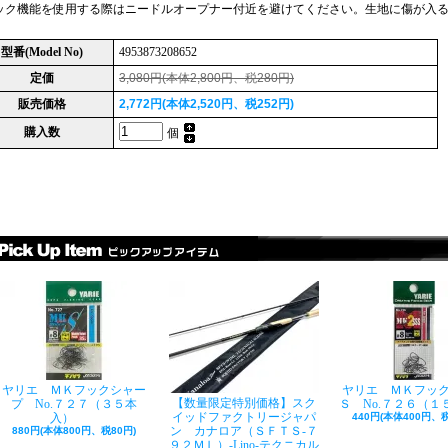
ック機能を使用する際はニードルオープナー付近を避けてください。生地に傷が入
型番(Model No)
4953873208652
定価
3,080円(本体2,800円、税280円)
販売価格
2,772円(本体2,520円、税252円)
購入数
個
ヤリエ ＭＫフックシャー
ヤリエ ＭＫフッ
【数量限定特別価格】スク
プ No.７２７（３５本
Ｓ No.７２６（１
イッドファクトリージャパ
入）
440円(本体400円、税
ン カナロア（ＳＦＴＳ-７
880円(本体800円、税80円)
９２ＭＬ）-Lino-テクニカル