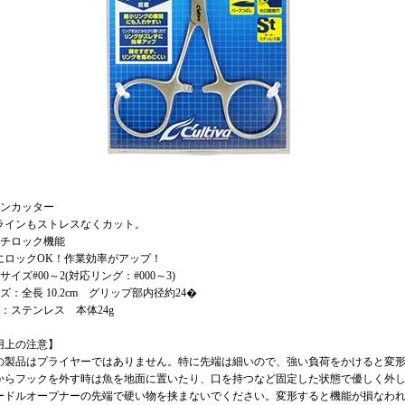
インカッター
ラインもストレスなくカット。
ルチロック機能
にロックOK！作業効率がアップ！
サイズ#00～2(対応リング：#000～3)
ズ：全長 10.2cm グリップ部内径約24�
材：ステンレス 本体24g
用上の注意】
の製品はプライヤーではありません。特に先端は細いので、強い負荷をかけると変
からフックを外す時は魚を地面に置いたり、口を持つなど固定した状態で優しく外
ードルオープナーの先端で硬い物を挟まないでください。変形すると機能が損なわ