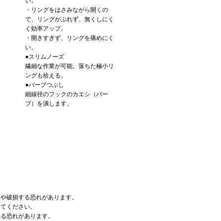
い。
・リングをはさみながら開くの
で、リングがぶれず、無くしにく
く効率アップ。
・開きすぎず、リングを痛めにく
い。
●スリムノーズ
繊細な作業が可能。落ちた極小リ
ングも拾える。
●バーブつぶし
細線径のフックのカエシ（バー
ブ）を潰します。
形や破損する恐れがあります。
してください。
れる恐れがあります。