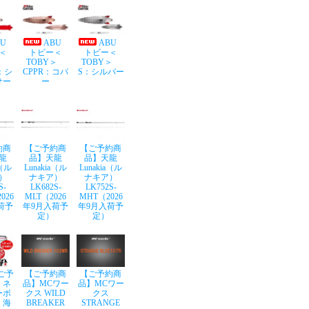
BU
ABU
ABU
＜
トビー＜
トビー＜
Y＞
TOBY＞
TOBY＞
：シ
CPPR：コパ
S：シルバー
サー
ー
約商
【ご予約商
【ご予約商
龍
品】天龍
品】天龍
a（ル
Lunakia（ル
Lunakia（ル
）
ナキア）
ナキア）
S-
LK682S-
LK752S-
026
MLT（2026
MHT（2026
荷予
年9月入荷予
年9月入荷予
定）
定）
ご予
【ご予約商
【ご予約商
】ネ
品】MCワー
品】MCワー
ーボ
クス WILD
クス
 海
BREAKER
STRANGE