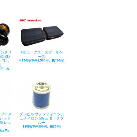
ギングリ
MCワークス スプールケ
SORO
ース
TLJ-
4,950円(本体4,500円、税450円)
巻）
50円、税
Aプロス
ダンビル サテンフィニッシ
レッド
ュナイロン 50yds ダークブ
26 レッ
ルー
330円(本体300円、税30円)
38円)