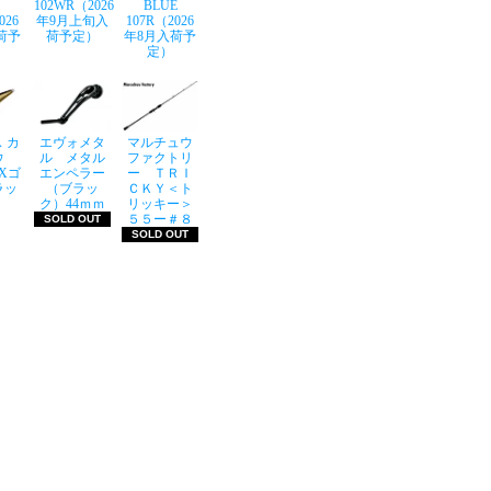
102WR（2026
BLUE
026
年9月上旬入
107R（2026
荷予
荷予定）
年8月入荷予
定）
 カ
エヴォメタ
マルチュウ
ウ
ル メタル
ファクトリ
LXゴ
エンペラー
ー ＴＲＩ
ラッ
（ブラッ
ＣＫＹ＜ト
ク）44ｍｍ
リッキー＞
５５ー＃８
SOLD OUT
SOLD OUT