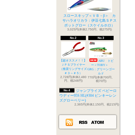
スロースキップ＜ＶＢ－β＞ カ
サハラオリカラ：伊豆七島ＳＰス
ポットグロー（スケイルホロ）
3,025円(本体2,750円、税275円)
No.2
No.3
【超オススメ！！】
ABU トビ
ＪＰＳプライヤー
ー＜TOBY＞
（推奨リングサイズ
GRG：グリーンゴー
＃３～＃５）
ルド
2,728円(本体2,480
770円(本体700円、
円、税248円)
税70円)
No.4
ジャンプライズ ベビーロ
ウディー95S HL(#304 ピンキーレン
ズグローベリー)
2,365円(本体2,150円、税215円)