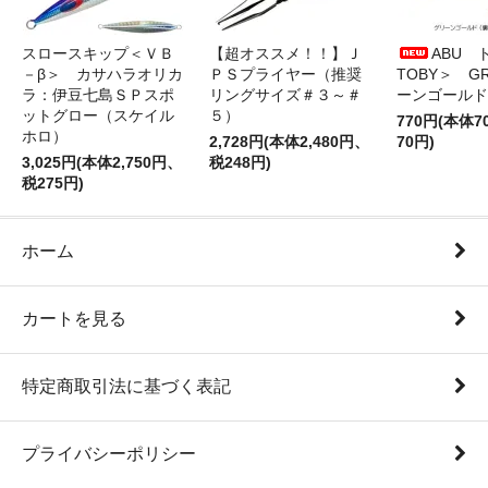
スロースキップ＜ＶＢ
【超オススメ！！】Ｊ
ABU 
－β＞ カサハラオリカ
ＰＳプライヤー（推奨
TOBY＞ G
ラ：伊豆七島ＳＰスポ
リングサイズ＃３～＃
ーンゴールド
ットグロー（スケイル
５）
770円(本体
ホロ）
2,728円(本体2,480円、
70円)
3,025円(本体2,750円、
税248円)
税275円)
ホーム
カートを見る
特定商取引法に基づく表記
プライバシーポリシー