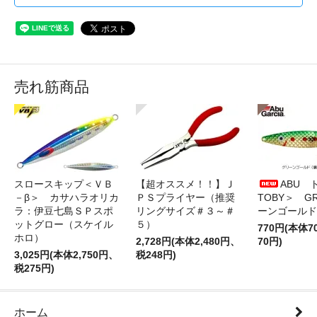
売れ筋商品
スロースキップ＜ＶＢ
【超オススメ！！】Ｊ
ABU 
－β＞ カサハラオリカ
ＰＳプライヤー（推奨
TOBY＞ G
ラ：伊豆七島ＳＰスポ
リングサイズ＃３～＃
ーンゴールド
ットグロー（スケイル
５）
770円(本体
ホロ）
2,728円(本体2,480円、
70円)
3,025円(本体2,750円、
税248円)
税275円)
ホーム