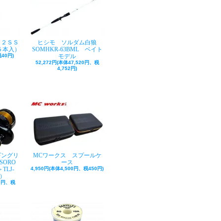
ク２ＳＳ
ヒシモ ソルダム白狼
５本入）
SOMHKR-63BML ベイト
40円)
モデル
52,272円(本体47,520円、税
4,752円)
ギングリ
MCワークス スプールケ
SORO
ース
TLJ-
4,950円(本体4,500円、税450円)
巻）
50円、税