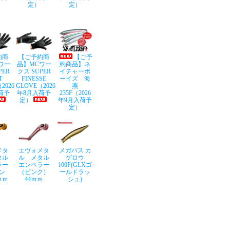
定）
定）
約商
【ご予約商
【ご予
ワー
品】MCワー
約商品】ネ
PER
クス SUPER
イチャーボ
T
FINESSE
ーイズ 海
2026
GLOVE（2026
燕
荷予
年8月入荷予
235F（2026
定）
年9月入荷予
定）
メタ
エヴォメタ
メガバス カ
タル
ル メタル
ゲロウ
ラー
エンペラー
100F(GLXゴ
ン
（ピンク）
ールドラッ
ｍｍ
44ｍｍ
シュ)