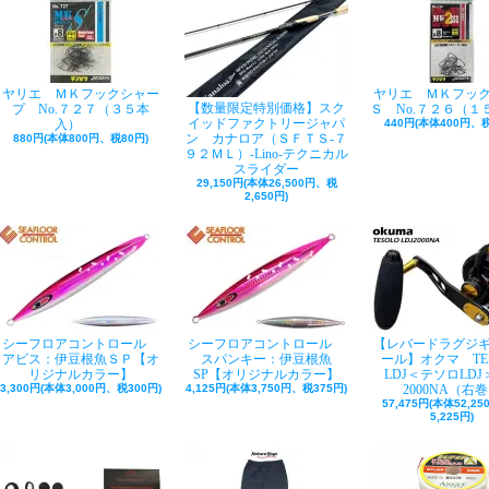
ヤリエ ＭＫフックシャー
ヤリエ ＭＫフッ
【数量限定特別価格】スク
プ No.７２７（３５本
Ｓ No.７２６（１
イッドファクトリージャパ
入）
440円(本体400円、税
ン カナロア（ＳＦＴＳ-７
880円(本体800円、税80円)
９２ＭＬ）-Lino-テクニカル
スライダー
29,150円(本体26,500円、税
2,650円)
シーフロアコントロール
シーフロアコントロール
【レバードラグジ
アビス：伊豆根魚ＳＰ【オ
スパンキー：伊豆根魚
ール】オクマ TE
リジナルカラー】
SP【オリジナルカラー】
LDJ＜テソロLDJ＞
3,300円(本体3,000円、税300円)
4,125円(本体3,750円、税375円)
2000NA（右
57,475円(本体52,2
5,225円)