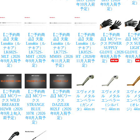
BH5（2026
BH3（2026
定）
年10月入荷
年9月入荷予
予定）
定）
【ご予約商
【ご予約商
【ご予約商
【ご予約商
【ご予約商
【ご予
品】天龍
品】天龍
品】天龍
品】天龍
品】MCワー
品】MC
Lunakia（ル
Lunakia（ル
Lunakia（ル
Lunakia（ル
クス POWER
クス SU
ナキア）
ナキア）
ナキア）
ナキア）
SUPPLY
LIGH
LK682S-
LK752S-
LK772S-
LK852S-
GLOVE（2026
GLOVE（
MLT（2026
MHT（2026
MMHS（2026
HT（2026年
年8月入荷予
年8月入
年9月入荷予
年9月入荷予
年11月入荷
11月入荷予
定）
定）
定）
定）
予定）
定）
【ご予約商
【ご予約商
【ご予約商
エヴォメタ
エヴォメタ
エヴォ
品】MCワー
品】MCワー
品】MCワー
ル メタル
ル メタル
ル メ
クス WILD
クス
クス
エンペラー
エンペラー
エンペ
BREAKER
STRANGE
DAZZLER
（ガンメ
（シルバ
（オレ
102WR（2026
BLUE
802LF（2026
タ）44ｍｍ
ー）44ｍｍ
ジ）44
年9月上旬入
107R（2026
年8月入荷予
荷予定）
年8月入荷予
定）
定）