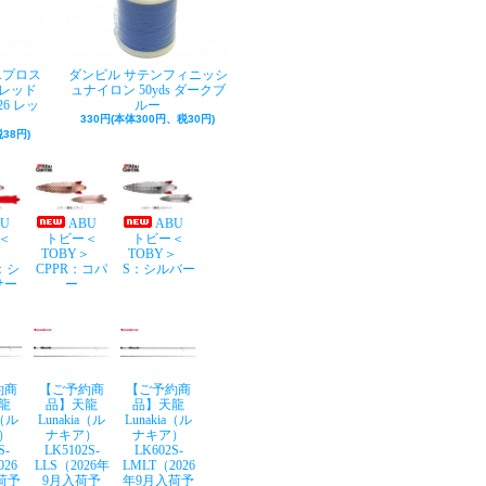
Aプロス
ダンビル サテンフィニッシ
レッド
ュナイロン 50yds ダークブ
26 レッ
ルー
330円(本体300円、税30円)
38円)
BU
ABU
ABU
＜
トビー＜
トビー＜
Y＞
TOBY＞
TOBY＞
：シ
CPPR：コパ
S：シルバー
サー
ー
約商
【ご予約商
【ご予約商
龍
品】天龍
品】天龍
a（ル
Lunakia（ル
Lunakia（ル
）
ナキア）
ナキア）
S-
LK5102S-
LK602S-
026
LLS（2026年
LMLT（2026
荷予
9月入荷予
年9月入荷予