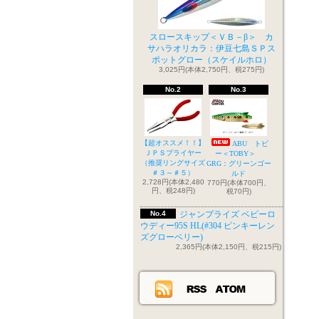
スロースキップ＜ＶＢ－β＞ カ
サハラオリカラ：伊豆七島ＳＰス
ポットグロー（スケイルホロ）
3,025円(本体2,750円、税275円)
No.2
No.3
【超オススメ！！】
ABU トビ
ＪＰＳプライヤー
ー＜TOBY＞
（推奨リングサイズ
GRG：グリーンゴー
＃３～＃５）
ルド
2,728円(本体2,480
770円(本体700円、
円、税248円)
税70円)
No.4
ジャンプライズ ベビーロ
ウディー95S HL(#304 ピンキーレン
ズグローベリー)
2,365円(本体2,150円、税215円)