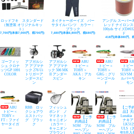
ロッドフキ スタンダード
ネイチャーボーイズ バー
アングル スーパー
（無塗装 オリジナルキッ
サタイルパンツ カラー：
レッド ナイロンス
ト）
ブラック
100yds サイズD#03
7,700円(本体7,000円、税700円)
7,480円(本体6,800円、税680円)
ド
418円(本体380円、税
ゴーフィッ
アブガルシ
アブガルシ
ABU
ABU
A
シュ クロナ
ア アブマチ
ア アブマチ
トビー＜
トビー＜
トビー
ッツGP 1091
ック 276 Ui
ック 506 MK
TOBY＞
TOBY＞
TOB
COLOR
トリガーア
II アンダー
AKA：アカ
GRG：グリ
SLVSM
ンダースピ
スピン
キン
ーンゴール
ルバー
ン
ド
モン
ABU
RBB ロッ
フィッシュ
【ご予
トビー＜
クショアウ
ポンド ノ
品】天
TOBY＞
エストバッ
マドネット
Lunaki
【ご予
【ご予
FT：ファイ
グ ブラッ
キャニオン
ナキア
約商品】
約商品】
ヤータイガ
ク
（カラー：
LK512
SOM ブル
SOM ブル
ー
キャニオン
ULS（2
ーヘブン
ーヘブン
ブラウン）
年9月入