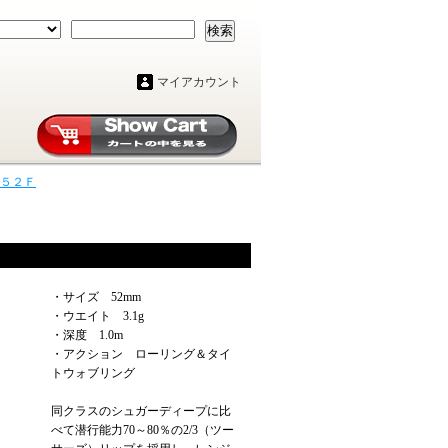
検索
マイアカウント
 ５２Ｆ
・サイズ 52mm
・ウエイト 3.1g
・深度 1.0m
・アクション ローリング＆タイ
トウォブリング
同クラスのシュガーディープに比
べて潜行能力70～80％の2/3（ツー