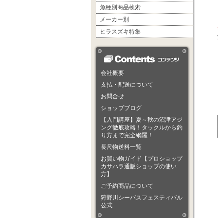
魚種別商品検索
メーカー別
ヒラスズキ特集
会社概要
支払・配送について
お問合せ
ショップブログ
【入門講座】夏～秋の沼津アジ
ング徹底攻略！タックルから釣
り方まで完全網羅！
長尺物送料一覧
お買い物ガイド【プロショップ
カサハラ通販ショップの使い
方】
ご予約商品について
狩野川シーバスフェスティバル
公式