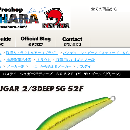
ム
>
渓流＆トラウトルアー（プラグ）
>
バスデイ シュガー２／３ディープ ＳＧ
ム
>
魚種別商品検索
>
トラウト
>
渓流用おすすめミノー③
ム
>
メーカー別
>
「は」から始まるメーカー
>
バスデイ
バスデイ シュガー2/3ディープ ＳＧ ５２Ｆ（M－99：ゴールドグリーン）