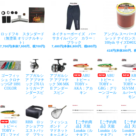
ロッドフキ スタンダード
ネイチャーボーイズ バー
アングル スーパー
（無塗装 オリジナルキッ
サタイルパンツ カラー：
レッド ナイロンス
ト）
ブラック
100yds サイズD#03
7,700円(本体7,000円、税700円)
7,480円(本体6,800円、税680円)
ド
418円(本体380円、税
ゴーフィッ
アブガルシ
アブガルシ
ABU
ABU
A
シュ クロナ
ア アブマチ
ア アブマチ
トビー＜
トビー＜
トビー
ッツGP 1091
ック 276 Ui
ック 506 MK
TOBY＞
TOBY＞
TOB
COLOR
トリガーア
II アンダー
AKA：アカ
GRG：グリ
SLVSM
ンダースピ
スピン
キン
ーンゴール
ルバー
ン
ド
モン
ABU
RBB ロッ
フィッシュ
【ご予約商
【ご予約商
【ご予
トビー＜
クショアウ
ポンド ノ
品】天龍
品】天龍
品】天
TOBY＞
エストバッ
マドネット
Lunakia（ル
Lunakia（ル
Lunaki
FT：ファイ
グ ブラッ
キャニオン
ナキア）
ナキア）
ナキア