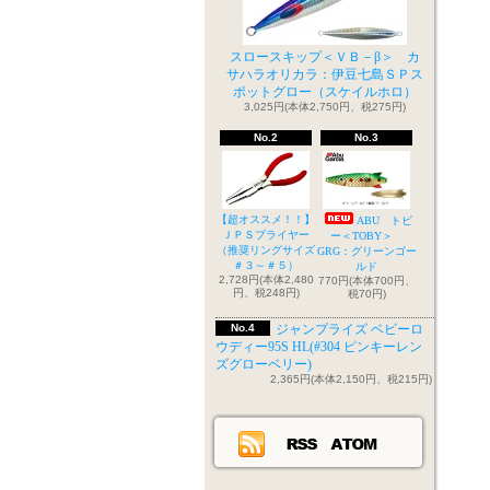
スロースキップ＜ＶＢ－β＞ カ
サハラオリカラ：伊豆七島ＳＰス
ポットグロー（スケイルホロ）
3,025円(本体2,750円、税275円)
No.2
No.3
【超オススメ！！】
ABU トビ
ＪＰＳプライヤー
ー＜TOBY＞
（推奨リングサイズ
GRG：グリーンゴー
＃３～＃５）
ルド
2,728円(本体2,480
770円(本体700円、
円、税248円)
税70円)
No.4
ジャンプライズ ベビーロ
ウディー95S HL(#304 ピンキーレン
ズグローベリー)
2,365円(本体2,150円、税215円)