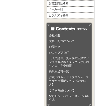
魚種別商品検索
メーカー別
ヒラスズキ特集
会社概要
支払・配送について
お問合せ
ショップブログ
【入門講座】夏～秋の沼津アジ
ング徹底攻略！タックルから釣
り方まで完全網羅！
長尺物送料一覧
お買い物ガイド【プロショップ
カサハラ通販ショップの使い
方】
ご予約商品について
狩野川シーバスフェスティバル
公式