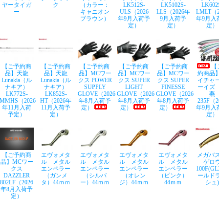
ヤータイガ
ク
（カラー：
LK512S-
LK5102S-
LK602
ー
キャニオン
ULS（2026
LLS（2026年
LMLT（2
ブラウン）
年9月入荷予
9月入荷予
年9月入
定）
定）
定）
【ご予約商
【ご予約商
【ご予約商
【ご予約商
【ご予約商
【
品】天龍
品】天龍
品】MCワー
品】MCワー
品】MCワー
約商品
Lunakia（ル
Lunakia（ル
クス POWER
クス SUPER
クス SUPER
イチャ
ナキア）
ナキア）
SUPPLY
LIGHT
FINESSE
ーイズ
LK772S-
LK852S-
GLOVE（2026
GLOVE（2026
GLOVE（2026
燕
MMHS（2026
HT（2026年
年8月入荷予
年8月入荷予
年8月入荷予
235F（2
年11月入荷
11月入荷予
定）
定）
定）
年9月入
予定）
定）
定）
【ご予約商
エヴォメタ
エヴォメタ
エヴォメタ
エヴォメタ
メガバス
品】MCワー
ル メタル
ル メタル
ル メタル
ル メタル
ゲロ
クス
エンペラー
エンペラー
エンペラー
エンペラー
100F(G
DAZZLER
（ガンメ
（シルバ
（オレン
（ピンク）
ールド
802LF（2026
タ）44ｍｍ
ー）44ｍｍ
ジ）44ｍｍ
44ｍｍ
シュ)
年8月入荷予
定）