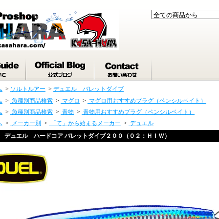
ム
>
ソルトルアー
>
デュエル バレットダイブ
ム
>
魚種別商品検索
>
マグロ
>
マグロ用おすすめプラグ（ペンシルベイト）
ム
>
魚種別商品検索
>
青物
>
青物用おすすめプラグ（ペンシルベイト）
ム
>
メーカー別
>
「て」から始まるメーカー
>
デュエル
デュエル ハードコア バレットダイブ２００（０２：ＨＩＷ）