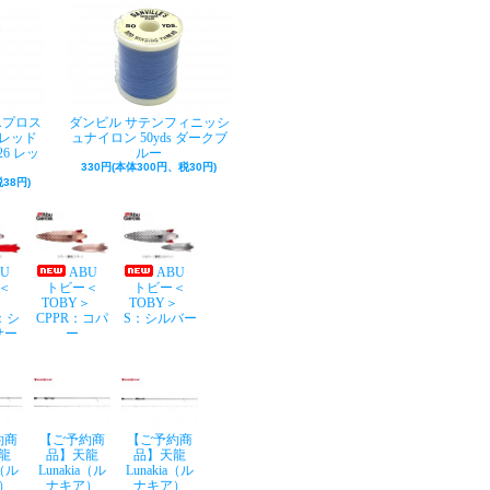
Aプロス
ダンビル サテンフィニッシ
レッド
ュナイロン 50yds ダークブ
26 レッ
ルー
330円(本体300円、税30円)
38円)
BU
ABU
ABU
＜
トビー＜
トビー＜
Y＞
TOBY＞
TOBY＞
：シ
CPPR：コパ
S：シルバー
サー
ー
約商
【ご予約商
【ご予約商
龍
品】天龍
品】天龍
a（ル
Lunakia（ル
Lunakia（ル
）
ナキア）
ナキア）