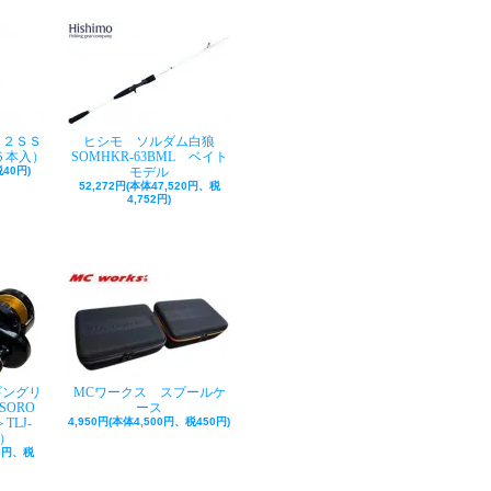
ク２ＳＳ
ヒシモ ソルダム白狼
５本入）
SOMHKR-63BML ベイト
40円)
モデル
52,272円(本体47,520円、税
4,752円)
ギングリ
MCワークス スプールケ
SORO
ース
TLJ-
4,950円(本体4,500円、税450円)
巻）
50円、税