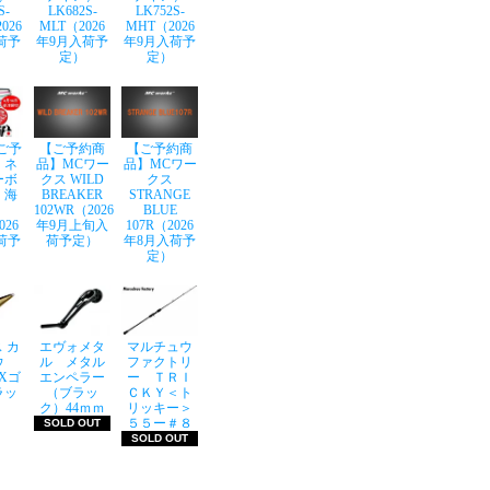
S-
LK682S-
LK752S-
026
MLT（2026
MHT（2026
荷予
年9月入荷予
年9月入荷予
定）
定）
ご予
【ご予約商
【ご予約商
】ネ
品】MCワー
品】MCワー
ーボ
クス WILD
クス
 海
BREAKER
STRANGE
102WR（2026
BLUE
026
年9月上旬入
107R（2026
荷予
荷予定）
年8月入荷予
定）
 カ
エヴォメタ
マルチュウ
ウ
ル メタル
ファクトリ
LXゴ
エンペラー
ー ＴＲＩ
ラッ
（ブラッ
ＣＫＹ＜ト
ク）44ｍｍ
リッキー＞
５５ー＃８
SOLD OUT
SOLD OUT