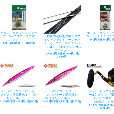
ヤリエ ＭＫフックシャー
ヤリエ ＭＫフッ
【数量限定特別価格】スク
プ No.７２７（３５本
Ｓ No.７２６（１
イッドファクトリージャパ
入）
440円(本体400円、税
ン カナロア（ＳＦＴＳ-７
880円(本体800円、税80円)
９２ＭＬ）-Lino-テクニカル
スライダー
29,150円(本体26,500円、税
2,650円)
シーフロアコントロール
シーフロアコントロール
【レバードラグジ
アビス：伊豆根魚ＳＰ【オ
スパンキー：伊豆根魚
ール】オクマ TE
リジナルカラー】
SP【オリジナルカラー】
LDJ＜テソロLDJ＞
3,300円(本体3,000円、税300円)
4,125円(本体3,750円、税375円)
2000NA（右
57,475円(本体52,2
5,225円)