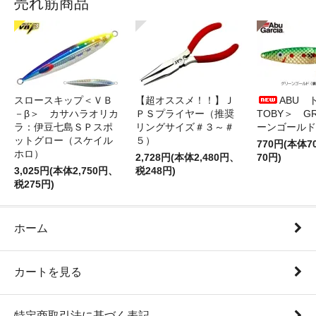
売れ筋商品
スロースキップ＜ＶＢ
【超オススメ！！】Ｊ
ABU 
－β＞ カサハラオリカ
ＰＳプライヤー（推奨
TOBY＞ G
ラ：伊豆七島ＳＰスポ
リングサイズ＃３～＃
ーンゴールド
ットグロー（スケイル
５）
770円(本体
ホロ）
2,728円(本体2,480円、
70円)
3,025円(本体2,750円、
税248円)
税275円)
ホーム
カートを見る
特定商取引法に基づく表記