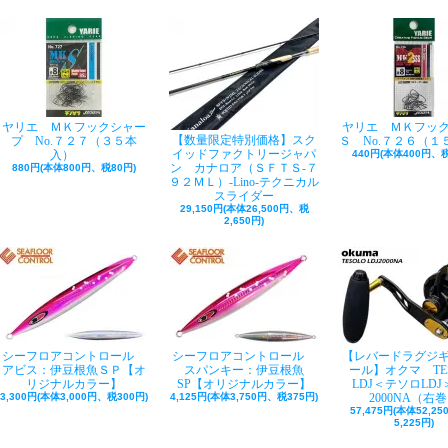
ヤリエ ＭＫフックシャー
ヤリエ ＭＫフッ
【数量限定特別価格】スク
プ No.７２７（３５本
Ｓ No.７２６（１
イッドファクトリージャパ
入）
440円(本体400円、税
ン カナロア（ＳＦＴＳ-７
880円(本体800円、税80円)
９２ＭＬ）-Lino-テクニカル
スライダー
29,150円(本体26,500円、税
2,650円)
シーフロアコントロール
シーフロアコントロール
【レバードラグジ
アビス：伊豆根魚ＳＰ【オ
スパンキー：伊豆根魚
ール】オクマ TE
リジナルカラー】
SP【オリジナルカラー】
LDJ＜テソロLDJ＞
3,300円(本体3,000円、税300円)
4,125円(本体3,750円、税375円)
2000NA（右
57,475円(本体52,2
5,225円)