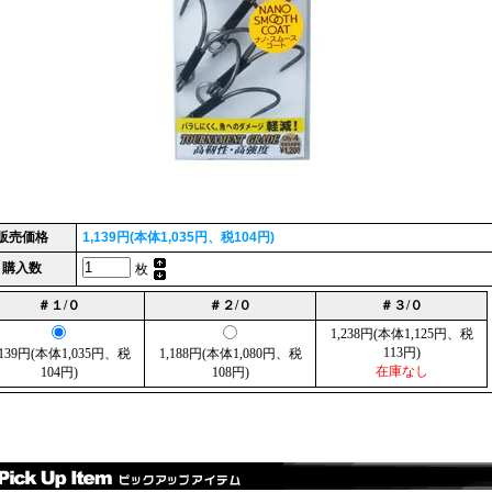
販売価格
1,139円(本体1,035円、税104円)
購入数
枚
＃１/０
＃２/０
＃３/０
1,238円(本体1,125円、税
113円)
,139円(本体1,035円、税
1,188円(本体1,080円、税
在庫なし
104円)
108円)