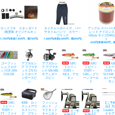
ロッドフキ スタンダード
ネイチャーボーイズ バー
アングル スーパー
（無塗装 オリジナルキッ
サタイルパンツ カラー：
レッド ナイロンス
ト）
ブラック
100yds サイズD#03
7,700円(本体7,000円、税700円)
7,480円(本体6,800円、税680円)
ド
418円(本体380円、税
ゴーフィッ
アブガルシ
アブガルシ
ABU
ABU
A
シュ クロナ
ア アブマチ
ア アブマチ
トビー＜
トビー＜
トビー
ッツGP 1091
ック 276 Ui
ック 506 MK
TOBY＞
TOBY＞
TOB
COLOR
トリガーア
II アンダー
AKA：アカ
GRG：グリ
SLVSM
ンダースピ
スピン
キン
ーンゴール
ルバー
ン
ド
モン
ABU
RBB ロッ
フィッシュ
【ご予
トビー＜
クショアウ
ポンド ノ
品】天
TOBY＞
エストバッ
マドネット
Lunaki
【ご予
【ご予
FT：ファイ
グ ブラッ
キャニオン
ナキア
約商品】
約商品】