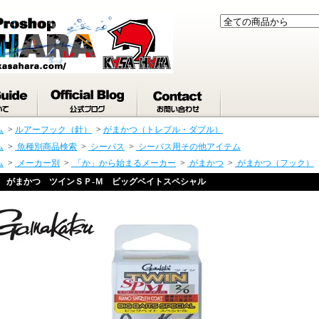
ム
>
ルアーフック（針）
>
がまかつ（トレブル・ダブル）
ム
>
魚種別商品検索
>
シーバス
>
シーバス用その他アイテム
ム
>
メーカー別
>
「か」から始まるメーカー
>
がまかつ
>
がまかつ（フック）
がまかつ ツインＳＰ‐Ｍ ビッグベイトスペシャル