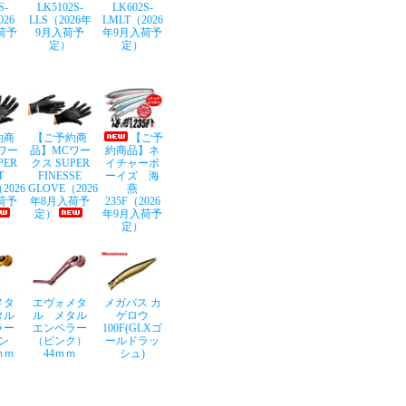
S-
LK5102S-
LK602S-
026
LLS（2026年
LMLT（2026
荷予
9月入荷予
年9月入荷予
定）
定）
約商
【ご予約商
【ご予
ワー
品】MCワー
約商品】ネ
PER
クス SUPER
イチャーボ
T
FINESSE
ーイズ 海
2026
GLOVE（2026
燕
荷予
年8月入荷予
235F（2026
定）
年9月入荷予
定）
メタ
エヴォメタ
メガバス カ
タル
ル メタル
ゲロウ
ラー
エンペラー
100F(GLXゴ
ン
（ピンク）
ールドラッ
ｍｍ
44ｍｍ
シュ)