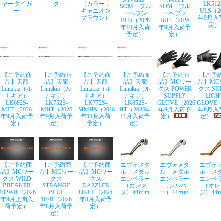
ヤータイガ
ク
（カラー：
LK512
SOM ブル
SOM ブル
ー
キャニオン
ULS（2
ーヘブン
ーヘブン
ブラウン）
年9月入
BH5（2026
BH3（2026
定）
年10月入荷
年9月入荷予
予定）
定）
【ご予約商
【ご予約商
【ご予約商
【ご予約商
【ご予約商
【ご予
品】天龍
品】天龍
品】天龍
品】天龍
品】MCワー
品】MC
Lunakia（ル
Lunakia（ル
Lunakia（ル
Lunakia（ル
クス POWER
クス SU
ナキア）
ナキア）
ナキア）
ナキア）
SUPPLY
LIGH
LK682S-
LK752S-
LK772S-
LK852S-
GLOVE（2026
GLOVE（
MLT（2026
MHT（2026
MMHS（2026
HT（2026年
年8月入荷予
年8月入
年9月入荷予
年9月入荷予
年11月入荷
11月入荷予
定）
定）
定）
定）
予定）
定）
【ご予約商
【ご予約商
【ご予約商
エヴォメタ
エヴォメタ
エヴォ
品】MCワー
品】MCワー
品】MCワー
ル メタル
ル メタル
ル メ
クス WILD
クス
クス
エンペラー
エンペラー
エンペ
BREAKER
STRANGE
DAZZLER
（ガンメ
（シルバ
（オレ
102WR（2026
BLUE
802LF（2026
タ）44ｍｍ
ー）44ｍｍ
ジ）44
年9月上旬入
107R（2026
年8月入荷予
荷予定）
年8月入荷予
定）
定）