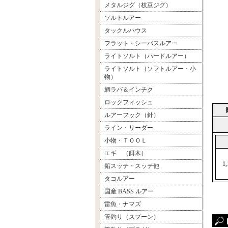
メタルジグ（枝豆ジグ）
ソルトルアー
タックルハウス
フラット・シーバスルアー
ライトソルト（ハードルアー）
ライトソルト（ソフトルアー・小
物）
鯛ラバ＆インチク
ロックフィッシュ
ルアーフック（針）
ライン・リーダー
小物・ＴＯＯＬ
エギ （餌木）
1
鉛スッテ・スッテ他
タコルアー
国産 BASS ルアー
雷魚・ナマズ
管釣り（スプーン）