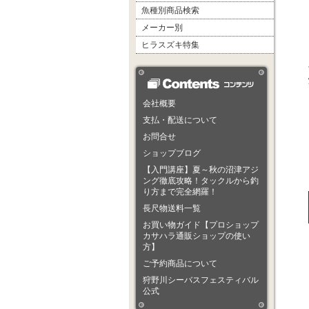
魚種別商品検索
メーカー別
ヒラスズキ特集
会社概要
支払・配送について
お問合せ
ショップブログ
【入門講座】夏～秋の沼津アジ
ング徹底攻略！タックルから釣
り方まで完全網羅！
長尺物送料一覧
お買い物ガイド【プロショップ
カサハラ通販ショップの使い
方】
ご予約商品について
狩野川シーバスフェスティバル
公式