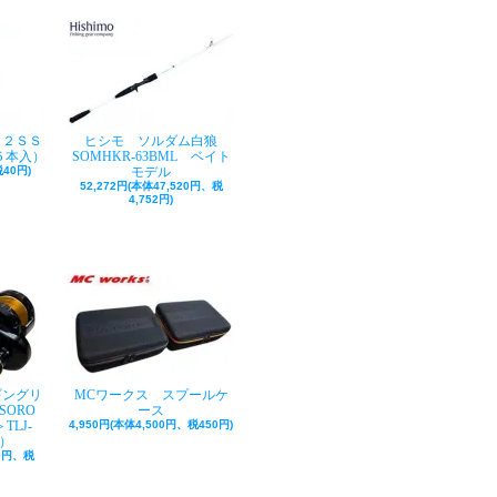
ク２ＳＳ
ヒシモ ソルダム白狼
５本入）
SOMHKR-63BML ベイト
40円)
モデル
52,272円(本体47,520円、税
4,752円)
ギングリ
MCワークス スプールケ
SORO
ース
TLJ-
4,950円(本体4,500円、税450円)
巻）
50円、税