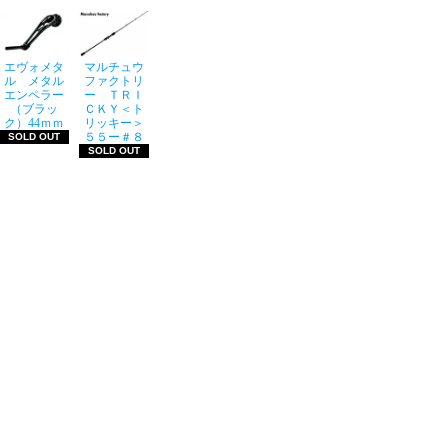
エヴォメタ
マルチュウ
ル メタル
ファクトリ
エンペラー
ー ＴＲＩ
（ブラッ
ＣＫＹ＜ト
ク）44ｍｍ
リッキー＞
５５ー＃８
SOLD OUT
SOLD OUT