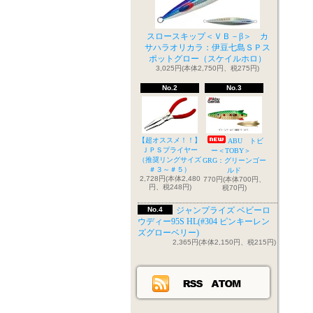
スロースキップ＜ＶＢ－β＞ カ
サハラオリカラ：伊豆七島ＳＰス
ポットグロー（スケイルホロ）
3,025円(本体2,750円、税275円)
No.2
No.3
【超オススメ！！】
ABU トビ
ＪＰＳプライヤー
ー＜TOBY＞
（推奨リングサイズ
GRG：グリーンゴー
＃３～＃５）
ルド
2,728円(本体2,480
770円(本体700円、
円、税248円)
税70円)
No.4
ジャンプライズ ベビーロ
ウディー95S HL(#304 ピンキーレン
ズグローベリー)
2,365円(本体2,150円、税215円)