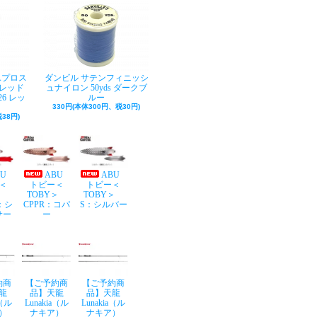
Aプロス
ダンビル サテンフィニッシ
レッド
ュナイロン 50yds ダークブ
26 レッ
ルー
330円(本体300円、税30円)
38円)
BU
ABU
ABU
＜
トビー＜
トビー＜
Y＞
TOBY＞
TOBY＞
：シ
CPPR：コパ
S：シルバー
サー
ー
約商
【ご予約商
【ご予約商
龍
品】天龍
品】天龍
a（ル
Lunakia（ル
Lunakia（ル
）
ナキア）
ナキア）