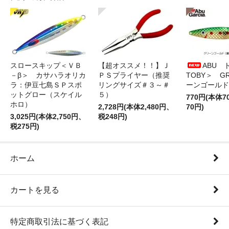
スロースキップ＜ＶＢ
【超オススメ！！】Ｊ
ABU 
－β＞ カサハラオリカ
ＰＳプライヤー（推奨
TOBY＞ G
ラ：伊豆七島ＳＰスポ
リングサイズ＃３～＃
ーンゴールド
ットグロー（スケイル
５）
770円(本体
ホロ）
2,728円(本体2,480円、
70円)
3,025円(本体2,750円、
税248円)
税275円)
ホーム
カートを見る
特定商取引法に基づく表記