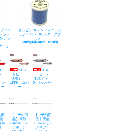
Aプロス
ダンビル サテンフィニッシ
レッド
ュナイロン 50yds ダークブ
26 レッ
ルー
330円(本体300円、税30円)
38円)
BU
ABU
ABU
＜
トビー＜
トビー＜
Y＞
TOBY＞
TOBY＞
：シ
CPPR：コパ
S：シルバー
サー
ー
約商
【ご予約商
【ご予約商
龍
品】天龍
品】天龍
a（ル
Lunakia（ル
Lunakia（ル
）
ナキア）
ナキア）