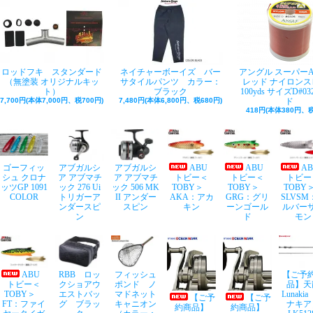
ロッドフキ スタンダード
ネイチャーボーイズ バー
アングル スーパー
（無塗装 オリジナルキッ
サタイルパンツ カラー：
レッド ナイロンス
ト）
ブラック
100yds サイズD#03
7,700円(本体7,000円、税700円)
7,480円(本体6,800円、税680円)
ド
418円(本体380円、税
ゴーフィッ
アブガルシ
アブガルシ
ABU
ABU
A
シュ クロナ
ア アブマチ
ア アブマチ
トビー＜
トビー＜
トビー
ッツGP 1091
ック 276 Ui
ック 506 MK
TOBY＞
TOBY＞
TOB
COLOR
トリガーア
II アンダー
AKA：アカ
GRG：グリ
SLVSM
ンダースピ
スピン
キン
ーンゴール
ルバー
ン
ド
モン
ABU
RBB ロッ
フィッシュ
【ご予
トビー＜
クショアウ
ポンド ノ
品】天
TOBY＞
エストバッ
マドネット
Lunaki
【ご予
【ご予
FT：ファイ
グ ブラッ
キャニオン
ナキア
約商品】
約商品】