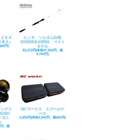
ク２ＳＳ
ヒシモ ソルダム白狼
５本入）
SOMHKR-63BML ベイト
40円)
モデル
52,272円(本体47,520円、税
4,752円)
ギングリ
MCワークス スプールケ
SORO
ース
TLJ-
4,950円(本体4,500円、税450円)
巻）
50円、税