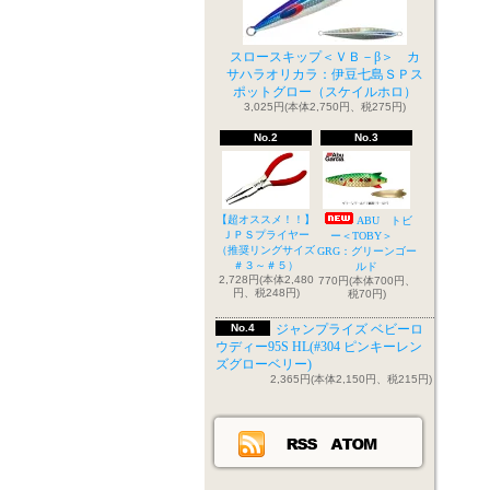
スロースキップ＜ＶＢ－β＞ カ
サハラオリカラ：伊豆七島ＳＰス
ポットグロー（スケイルホロ）
3,025円(本体2,750円、税275円)
No.2
No.3
【超オススメ！！】
ABU トビ
ＪＰＳプライヤー
ー＜TOBY＞
（推奨リングサイズ
GRG：グリーンゴー
＃３～＃５）
ルド
2,728円(本体2,480
770円(本体700円、
円、税248円)
税70円)
No.4
ジャンプライズ ベビーロ
ウディー95S HL(#304 ピンキーレン
ズグローベリー)
2,365円(本体2,150円、税215円)