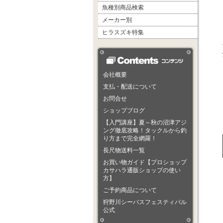
魚種別商品検索
メーカー別
ヒラスズキ特集
会社概要
支払・配送について
お問合せ
ショップブログ
【入門講座】夏～秋の沼津アジ
ング徹底攻略！タックルから釣
り方まで完全網羅！
長尺物送料一覧
お買い物ガイド【プロショップ
カサハラ通販ショップの使い
方】
ご予約商品について
狩野川シーバスフェスティバル
公式