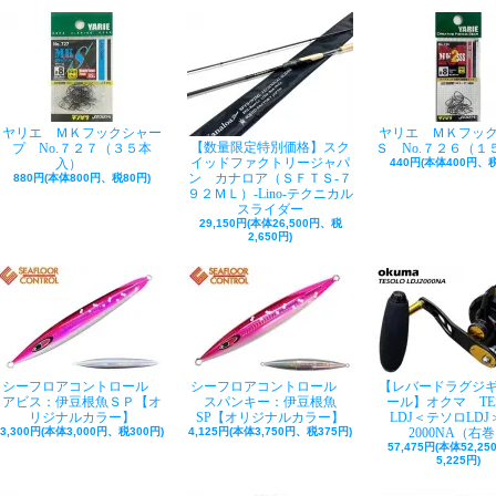
ヤリエ ＭＫフックシャー
ヤリエ ＭＫフッ
【数量限定特別価格】スク
プ No.７２７（３５本
Ｓ No.７２６（１
イッドファクトリージャパ
入）
440円(本体400円、税
ン カナロア（ＳＦＴＳ-７
880円(本体800円、税80円)
９２ＭＬ）-Lino-テクニカル
スライダー
29,150円(本体26,500円、税
2,650円)
シーフロアコントロール
シーフロアコントロール
【レバードラグジ
アビス：伊豆根魚ＳＰ【オ
スパンキー：伊豆根魚
ール】オクマ TE
リジナルカラー】
SP【オリジナルカラー】
LDJ＜テソロLDJ＞
3,300円(本体3,000円、税300円)
4,125円(本体3,750円、税375円)
2000NA（右
57,475円(本体52,2
5,225円)