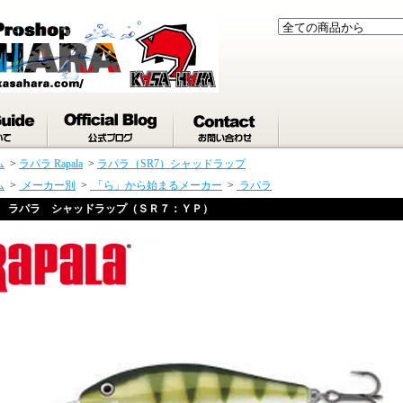
ム
>
ラパラ Rapala
>
ラパラ（SR7）シャッドラップ
ム
>
メーカー別
>
「ら」から始まるメーカー
>
ラパラ
ラパラ シャッドラップ（ＳＲ７：ＹＰ）