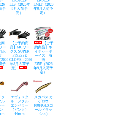
S-
LK5102S-
LK602S-
026
LLS（2026年
LMLT（2026
荷予
9月入荷予
年9月入荷予
定）
定）
約商
【ご予約商
【ご予
ワー
品】MCワー
約商品】ネ
PER
クス SUPER
イチャーボ
T
FINESSE
ーイズ 海
2026
GLOVE（2026
燕
荷予
年8月入荷予
235F（2026
定）
年9月入荷予
定）
メタ
エヴォメタ
メガバス カ
タル
ル メタル
ゲロウ
ラー
エンペラー
100F(GLXゴ
ン
（ピンク）
ールドラッ
ｍｍ
44ｍｍ
シュ)