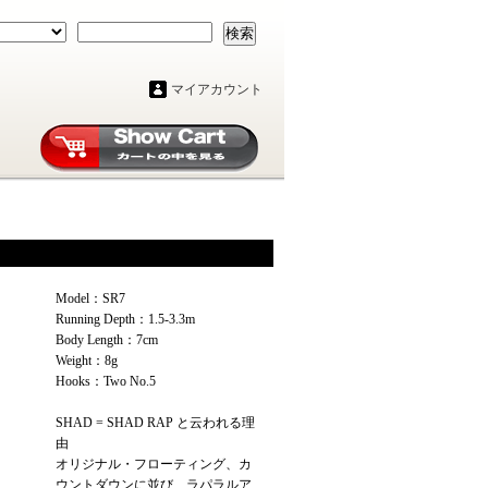
検索
マイアカウント
Model：SR7
Running Depth：1.5-3.3m
Body Length：7cm
Weight：8g
Hooks：Two No.5
SHAD = SHAD RAP と云われる理
由
オリジナル・フローティング、カ
ウントダウンに並び、ラパラルア