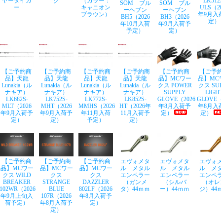
ヤータイガ
ク
（カラー：
LK512
SOM ブル
SOM ブル
ー
キャニオン
ULS（2
ーヘブン
ーヘブン
ブラウン）
年9月入
BH5（2026
BH3（2026
定）
年10月入荷
年9月入荷予
予定）
定）
【ご予約商
【ご予約商
【ご予約商
【ご予約商
【ご予約商
【ご予
品】天龍
品】天龍
品】天龍
品】天龍
品】MCワー
品】MC
Lunakia（ル
Lunakia（ル
Lunakia（ル
Lunakia（ル
クス POWER
クス SU
ナキア）
ナキア）
ナキア）
ナキア）
SUPPLY
LIGH
LK682S-
LK752S-
LK772S-
LK852S-
GLOVE（2026
GLOVE（
MLT（2026
MHT（2026
MMHS（2026
HT（2026年
年8月入荷予
年8月入
年9月入荷予
年9月入荷予
年11月入荷
11月入荷予
定）
定）
定）
定）
予定）
定）
【ご予約商
【ご予約商
【ご予約商
エヴォメタ
エヴォメタ
エヴォ
品】MCワー
品】MCワー
品】MCワー
ル メタル
ル メタル
ル メ
クス WILD
クス
クス
エンペラー
エンペラー
エンペ
BREAKER
STRANGE
DAZZLER
（ガンメ
（シルバ
（オレ
102WR（2026
BLUE
802LF（2026
タ）44ｍｍ
ー）44ｍｍ
ジ）44
年9月上旬入
107R（2026
年8月入荷予
荷予定）
年8月入荷予
定）
定）