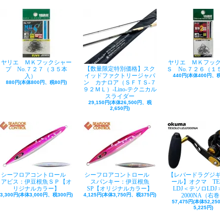
ヤリエ ＭＫフックシャー
ヤリエ ＭＫフッ
【数量限定特別価格】スク
プ No.７２７（３５本
Ｓ No.７２６（１
イッドファクトリージャパ
入）
440円(本体400円、税
ン カナロア（ＳＦＴＳ-７
880円(本体800円、税80円)
９２ＭＬ）-Lino-テクニカル
スライダー
29,150円(本体26,500円、税
2,650円)
シーフロアコントロール
シーフロアコントロール
【レバードラグジ
アビス：伊豆根魚ＳＰ【オ
スパンキー：伊豆根魚
ール】オクマ TE
リジナルカラー】
SP【オリジナルカラー】
LDJ＜テソロLDJ＞
3,300円(本体3,000円、税300円)
4,125円(本体3,750円、税375円)
2000NA（右
57,475円(本体52,2
5,225円)