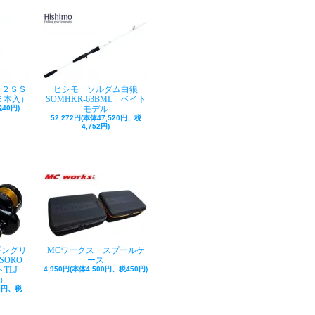
ク２ＳＳ
ヒシモ ソルダム白狼
５本入）
SOMHKR-63BML ベイト
40円)
モデル
52,272円(本体47,520円、税
4,752円)
ギングリ
MCワークス スプールケ
SORO
ース
TLJ-
4,950円(本体4,500円、税450円)
巻）
50円、税