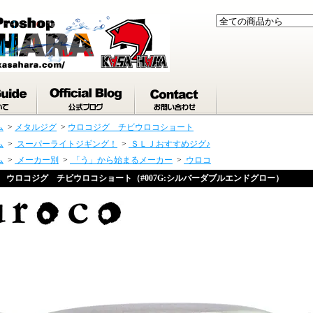
ム
>
メタルジグ
>
ウロコジグ チビウロコショート
ム
>
スーパーライトジギング！
>
ＳＬＪおすすめジグ♪
ム
>
メーカー別
>
「う」から始まるメーカー
>
ウロコ
ウロコジグ チビウロコショート（#007G:シルバーダブルエンドグロー）