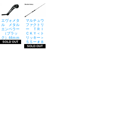
エヴォメタ
マルチュウ
ル メタル
ファクトリ
エンペラー
ー ＴＲＩ
（ブラッ
ＣＫＹ＜ト
ク）44ｍｍ
リッキー＞
５５ー＃８
SOLD OUT
SOLD OUT