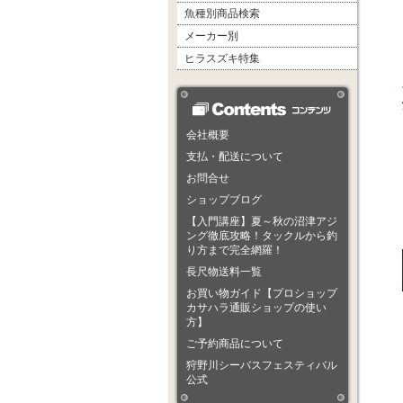
魚種別商品検索
メーカー別
ヒラスズキ特集
会社概要
支払・配送について
お問合せ
ショップブログ
【入門講座】夏～秋の沼津アジ
ング徹底攻略！タックルから釣
り方まで完全網羅！
長尺物送料一覧
お買い物ガイド【プロショップ
カサハラ通販ショップの使い
方】
ご予約商品について
狩野川シーバスフェスティバル
公式