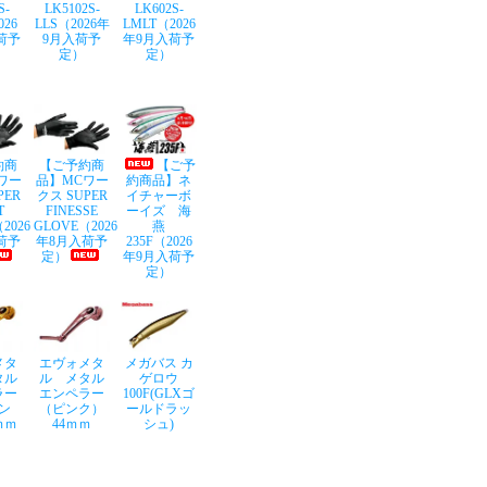
S-
LK5102S-
LK602S-
026
LLS（2026年
LMLT（2026
荷予
9月入荷予
年9月入荷予
定）
定）
約商
【ご予約商
【ご予
ワー
品】MCワー
約商品】ネ
PER
クス SUPER
イチャーボ
T
FINESSE
ーイズ 海
2026
GLOVE（2026
燕
荷予
年8月入荷予
235F（2026
定）
年9月入荷予
定）
メタ
エヴォメタ
メガバス カ
タル
ル メタル
ゲロウ
ラー
エンペラー
100F(GLXゴ
ン
（ピンク）
ールドラッ
ｍｍ
44ｍｍ
シュ)