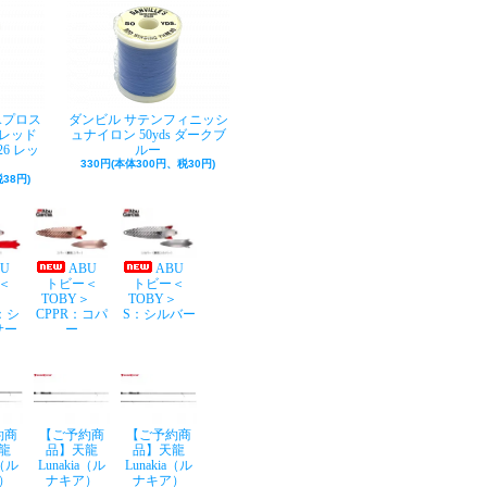
Aプロス
ダンビル サテンフィニッシ
レッド
ュナイロン 50yds ダークブ
26 レッ
ルー
330円(本体300円、税30円)
38円)
BU
ABU
ABU
＜
トビー＜
トビー＜
Y＞
TOBY＞
TOBY＞
：シ
CPPR：コパ
S：シルバー
サー
ー
約商
【ご予約商
【ご予約商
龍
品】天龍
品】天龍
a（ル
Lunakia（ル
Lunakia（ル
）
ナキア）
ナキア）