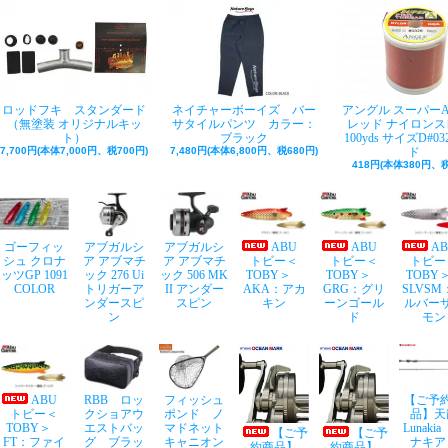
ロッドフキ スタンダード
ネイチャーボーイズ バー
アングル スーパー
（無塗装 オリジナルキッ
サタイルパンツ カラー：
レッド ナイロンス
ト）
ブラック
100yds サイズD#03
7,700円(本体7,000円、税700円)
7,480円(本体6,800円、税680円)
ド
418円(本体380円、税
ゴーフィッ
アブガルシ
アブガルシ
ABU
ABU
A
シュ クロナ
ア アブマチ
ア アブマチ
トビー＜
トビー＜
トビー
ッツGP 1091
ック 276 Ui
ック 506 MK
TOBY＞
TOBY＞
TOB
COLOR
トリガーア
II アンダー
AKA：アカ
GRG：グリ
SLVSM
ンダースピ
スピン
キン
ーンゴール
ルバー
ン
ド
モン
ABU
RBB ロッ
フィッシュ
【ご予
トビー＜
クショアウ
ポンド ノ
品】天
TOBY＞
エストバッ
マドネット
Lunaki
【ご予
【ご予
FT：ファイ
グ ブラッ
キャニオン
ナキア
約商品】
約商品】