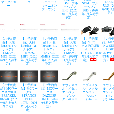
ヤータイガ
ク
（カラー：
LK512
SOM ブル
SOM ブル
ー
キャニオン
ULS（2
ーヘブン
ーヘブン
ブラウン）
年9月入
BH5（2026
BH3（2026
定）
年10月入荷
年9月入荷予
予定）
定）
【ご予約商
【ご予約商
【ご予約商
【ご予約商
【ご予約商
【ご予
品】天龍
品】天龍
品】天龍
品】天龍
品】MCワー
品】MC
Lunakia（ル
Lunakia（ル
Lunakia（ル
Lunakia（ル
クス POWER
クス SU
ナキア）
ナキア）
ナキア）
ナキア）
SUPPLY
LIGH
LK682S-
LK752S-
LK772S-
LK852S-
GLOVE（2026
GLOVE（
MLT（2026
MHT（2026
MMHS（2026
HT（2026年
年8月入荷予
年8月入
年9月入荷予
年9月入荷予
年11月入荷
11月入荷予
定）
定）
定）
定）
予定）
定）
【ご予約商
【ご予約商
【ご予約商
エヴォメタ
エヴォメタ
エヴォ
品】MCワー
品】MCワー
品】MCワー
ル メタル
ル メタル
ル メ
クス WILD
クス
クス
エンペラー
エンペラー
エンペ
BREAKER
STRANGE
DAZZLER
（ガンメ
（シルバ
（オレ
102WR（2026
BLUE
802LF（2026
タ）44ｍｍ
ー）44ｍｍ
ジ）44
年9月上旬入
107R（2026
年8月入荷予
荷予定）
年8月入荷予
定）
定）