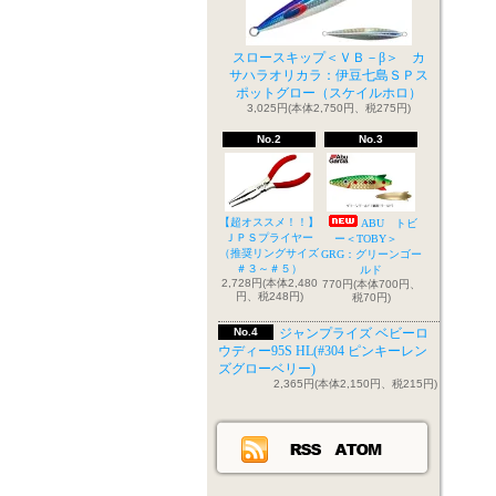
スロースキップ＜ＶＢ－β＞ カ
サハラオリカラ：伊豆七島ＳＰス
ポットグロー（スケイルホロ）
3,025円(本体2,750円、税275円)
No.2
No.3
【超オススメ！！】
ABU トビ
ＪＰＳプライヤー
ー＜TOBY＞
（推奨リングサイズ
GRG：グリーンゴー
＃３～＃５）
ルド
2,728円(本体2,480
770円(本体700円、
円、税248円)
税70円)
No.4
ジャンプライズ ベビーロ
ウディー95S HL(#304 ピンキーレン
ズグローベリー)
2,365円(本体2,150円、税215円)