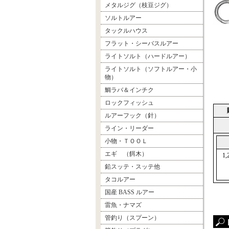
メタルジグ（枝豆ジグ）
ソルトルアー
タックルハウス
フラット・シーバスルアー
ライトソルト（ハードルアー）
ライトソルト（ソフトルアー・小
物）
鯛ラバ＆インチク
ロックフィッシュ
ルアーフック（針）
ライン・リーダー
小物・ＴＯＯＬ
エギ （餌木）
1
鉛スッテ・スッテ他
タコルアー
国産 BASS ルアー
雷魚・ナマズ
管釣り（スプーン）