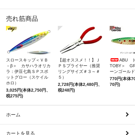
売れ筋商品
スロースキップ＜ＶＢ
【超オススメ！！】Ｊ
ABU 
－β＞ カサハラオリカ
ＰＳプライヤー（推奨
TOBY＞ G
ラ：伊豆七島ＳＰスポ
リングサイズ＃３～＃
ーンゴールド
ットグロー（スケイル
５）
770円(本体
ホロ）
2,728円(本体2,480円、
70円)
3,025円(本体2,750円、
税248円)
税275円)
ホーム
カートを見る