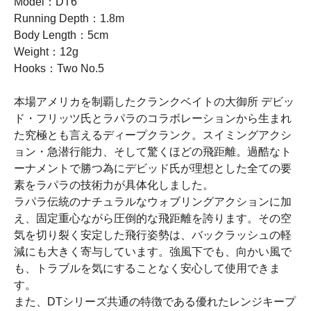
Model：DT6
Running Depth：1.8m
Body Length：5cm
Weight：12g
Hooks：Two No.5
本場アメリカを制覇したクランクベイトの大御所 デビッ
ド・フリッツ氏とラパラのコラボレーションから生まれ
た究極とも言えるディープクランク。スイミングアクシ
ョン・急潜行能力、そして驚くほどの飛距離。過酷なト
ーナメントで勝つ為にデビッド氏が理想とした全ての要
素をラパラの技術力が具体化しました。
ラパラ伝統のナチュラルなウォブリングアクションに加
え、固定重心ながら圧倒的な飛距離を誇ります。その空
気を切り裂く安定した飛行姿勢は、バックラッシュの軽
減にも大きく寄与しています。強風下でも、向かい風で
も、トラブルを気にすることなく安心して使用できま
す。
また、DTシリーズ共通の特徴である優れたレンジキープ