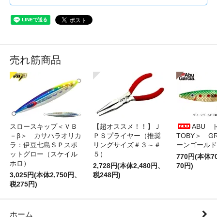
売れ筋商品
スロースキップ＜ＶＢ
【超オススメ！！】Ｊ
ABU 
－β＞ カサハラオリカ
ＰＳプライヤー（推奨
TOBY＞ G
ラ：伊豆七島ＳＰスポ
リングサイズ＃３～＃
ーンゴールド
ットグロー（スケイル
５）
770円(本体
ホロ）
2,728円(本体2,480円、
70円)
3,025円(本体2,750円、
税248円)
税275円)
ホーム