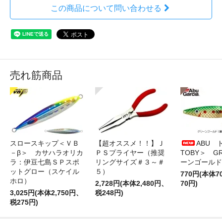
この商品について問い合わせる
売れ筋商品
スロースキップ＜ＶＢ
【超オススメ！！】Ｊ
ABU 
－β＞ カサハラオリカ
ＰＳプライヤー（推奨
TOBY＞ G
ラ：伊豆七島ＳＰスポ
リングサイズ＃３～＃
ーンゴールド
ットグロー（スケイル
５）
770円(本体
ホロ）
2,728円(本体2,480円、
70円)
3,025円(本体2,750円、
税248円)
税275円)