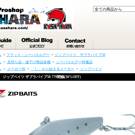
ム
>
フラット・シーバスルアー
>
ジップベイツ ザブラバイブ58
ム
>
見切り品・値下げ商品各種
>
シーバスルアー特価品
ム
>
メーカー別
>
「し」から始まるメーカー
>
ジップベイツ
ジップベイツ ザブラバイブ58 779闇鰯(30%OFF)