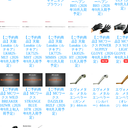
ー
キャニオン
ULS（2
ーヘブン
ーヘブン
ブラウン）
年9月入
BH5（2026
BH3（2026
定）
年10月入荷
年9月入荷予
予定）
定）
【ご予約商
【ご予約商
【ご予約商
【ご予約商
【ご予約商
【ご予
品】天龍
品】天龍
品】天龍
品】天龍
品】MCワー
品】MC
Lunakia（ル
Lunakia（ル
Lunakia（ル
Lunakia（ル
クス POWER
クス SU
ナキア）
ナキア）
ナキア）
ナキア）
SUPPLY
LIGH
LK682S-
LK752S-
LK772S-
LK852S-
GLOVE（2026
GLOVE（
MLT（2026
MHT（2026
MMHS（2026
HT（2026年
年8月入荷予
年8月入
年9月入荷予
年9月入荷予
年11月入荷
11月入荷予
定）
定）
定）
定）
予定）
定）
【ご予約商
【ご予約商
【ご予約商
エヴォメタ
エヴォメタ
エヴォ
品】MCワー
品】MCワー
品】MCワー
ル メタル
ル メタル
ル メ
クス WILD
クス
クス
エンペラー
エンペラー
エンペ
BREAKER
STRANGE
DAZZLER
（ガンメ
（シルバ
（オレ
102WR（2026
BLUE
802LF（2026
タ）44ｍｍ
ー）44ｍｍ
ジ）44
年9月上旬入
107R（2026
年8月入荷予
荷予定）
年8月入荷予
定）
定）