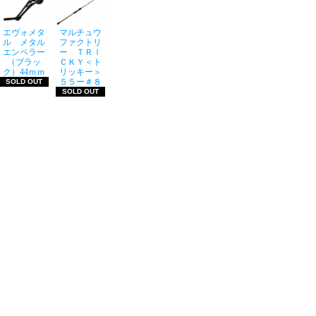
エヴォメタ
マルチュウ
ル メタル
ファクトリ
エンペラー
ー ＴＲＩ
（ブラッ
ＣＫＹ＜ト
ク）44ｍｍ
リッキー＞
５５ー＃８
SOLD OUT
SOLD OUT