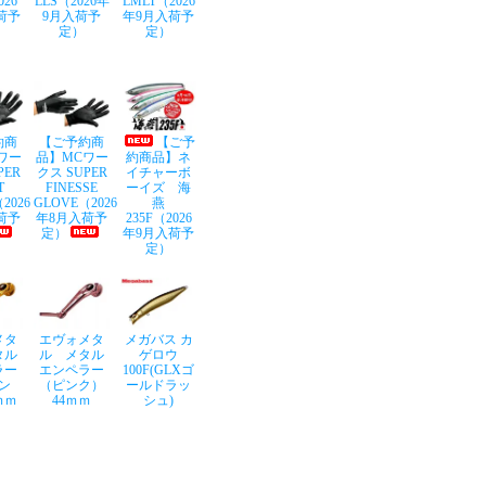
026
LLS（2026年
LMLT（2026
荷予
9月入荷予
年9月入荷予
定）
定）
約商
【ご予約商
【ご予
ワー
品】MCワー
約商品】ネ
PER
クス SUPER
イチャーボ
T
FINESSE
ーイズ 海
2026
GLOVE（2026
燕
荷予
年8月入荷予
235F（2026
定）
年9月入荷予
定）
メタ
エヴォメタ
メガバス カ
タル
ル メタル
ゲロウ
ラー
エンペラー
100F(GLXゴ
ン
（ピンク）
ールドラッ
ｍｍ
44ｍｍ
シュ)