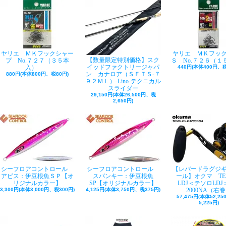
ヤリエ ＭＫフックシャー
ヤリエ ＭＫフッ
【数量限定特別価格】スク
プ No.７２７（３５本
Ｓ No.７２６（１
イッドファクトリージャパ
入）
440円(本体400円、税
ン カナロア（ＳＦＴＳ-７
880円(本体800円、税80円)
９２ＭＬ）-Lino-テクニカル
スライダー
29,150円(本体26,500円、税
2,650円)
シーフロアコントロール
シーフロアコントロール
【レバードラグジ
アビス：伊豆根魚ＳＰ【オ
スパンキー：伊豆根魚
ール】オクマ TE
リジナルカラー】
SP【オリジナルカラー】
LDJ＜テソロLDJ＞
3,300円(本体3,000円、税300円)
4,125円(本体3,750円、税375円)
2000NA（右
57,475円(本体52,2
5,225円)