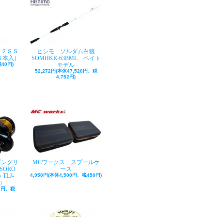
ク２ＳＳ
ヒシモ ソルダム白狼
５本入）
SOMHKR-63BML ベイト
40円)
モデル
52,272円(本体47,520円、税
4,752円)
ギングリ
MCワークス スプールケ
SORO
ース
TLJ-
4,950円(本体4,500円、税450円)
巻）
50円、税