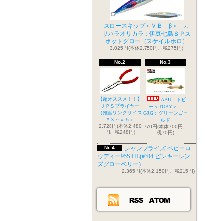
スロースキップ＜ＶＢ－β＞ カ
サハラオリカラ：伊豆七島ＳＰス
ポットグロー（スケイルホロ）
3,025円(本体2,750円、税275円)
No.2
No.3
【超オススメ！！】
ABU トビ
ＪＰＳプライヤー
ー＜TOBY＞
（推奨リングサイズ
GRG：グリーンゴー
＃３～＃５）
ルド
2,728円(本体2,480
770円(本体700円、
円、税248円)
税70円)
No.4
ジャンプライズ ベビーロ
ウディー95S HL(#304 ピンキーレン
ズグローベリー)
2,365円(本体2,150円、税215円)