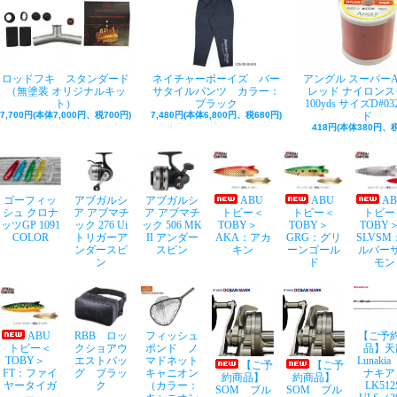
ロッドフキ スタンダード
ネイチャーボーイズ バー
アングル スーパー
（無塗装 オリジナルキッ
サタイルパンツ カラー：
レッド ナイロンス
ト）
ブラック
100yds サイズD#03
7,700円(本体7,000円、税700円)
7,480円(本体6,800円、税680円)
ド
418円(本体380円、税
ゴーフィッ
アブガルシ
アブガルシ
ABU
ABU
A
シュ クロナ
ア アブマチ
ア アブマチ
トビー＜
トビー＜
トビー
ッツGP 1091
ック 276 Ui
ック 506 MK
TOBY＞
TOBY＞
TOB
COLOR
トリガーア
II アンダー
AKA：アカ
GRG：グリ
SLVSM
ンダースピ
スピン
キン
ーンゴール
ルバー
ン
ド
モン
ABU
RBB ロッ
フィッシュ
【ご予
トビー＜
クショアウ
ポンド ノ
品】天
TOBY＞
エストバッ
マドネット
Lunaki
【ご予
【ご予
FT：ファイ
グ ブラッ
キャニオン
ナキア
約商品】
約商品】
ヤータイガ
ク
（カラー：
LK512
SOM ブル
SOM ブル