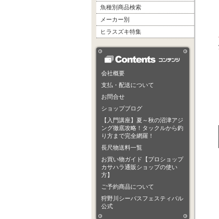
魚種別商品検索
メーカー別
ヒラスズキ特集
会社概要
支払・配送について
お問合せ
ショップブログ
【入門講座】夏～秋の沼津アジ
ング徹底攻略！タックルから釣
り方まで完全網羅！
長尺物送料一覧
お買い物ガイド【プロショップ
カサハラ通販ショップの使い
方】
ご予約商品について
狩野川シーバスフェスティバル
公式