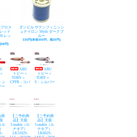
Aプロス
ダンビル サテンフィニッシ
レッド
ュナイロン 50yds ダークブ
26 レッ
ルー
330円(本体300円、税30円)
38円)
BU
ABU
ABU
＜
トビー＜
トビー＜
Y＞
TOBY＞
TOBY＞
：シ
CPPR：コパ
S：シルバー
サー
ー
約商
【ご予約商
【ご予約商
龍
品】天龍
品】天龍
a（ル
Lunakia（ル
Lunakia（ル
）
ナキア）
ナキア）
S-
LK5102S-
LK602S-