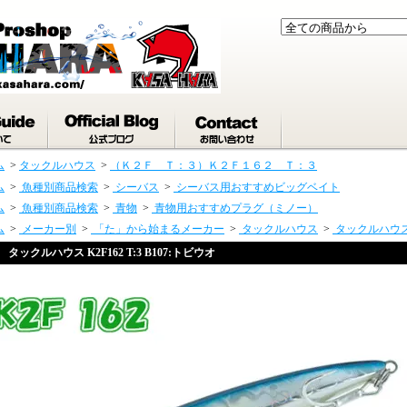
ム
>
タックルハウス
>
（Ｋ２Ｆ Ｔ：３）Ｋ２Ｆ１６２ Ｔ：３
ム
>
魚種別商品検索
>
シーバス
>
シーバス用おすすめビッグベイト
ム
>
魚種別商品検索
>
青物
>
青物用おすすめプラグ（ミノー）
ム
>
メーカー別
>
「た」から始まるメーカー
>
タックルハウス
>
タックルハウ
タックルハウス K2F162 T:3 B107:トビウオ