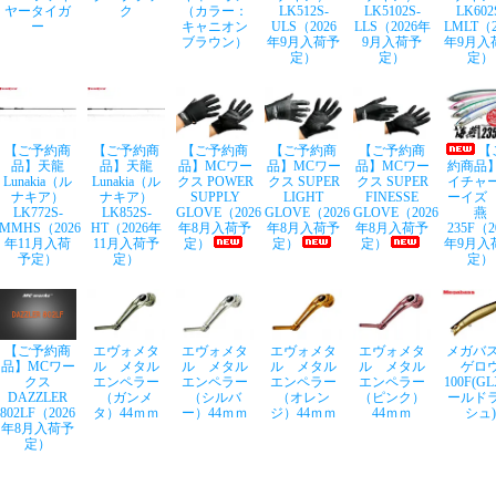
ヤータイガ
ク
（カラー：
LK512S-
LK5102S-
LK602
ー
キャニオン
ULS（2026
LLS（2026年
LMLT（2
ブラウン）
年9月入荷予
9月入荷予
年9月入
定）
定）
定）
【ご予約商
【ご予約商
【ご予約商
【ご予約商
【ご予約商
【
品】天龍
品】天龍
品】MCワー
品】MCワー
品】MCワー
約商品
Lunakia（ル
Lunakia（ル
クス POWER
クス SUPER
クス SUPER
イチャ
ナキア）
ナキア）
SUPPLY
LIGHT
FINESSE
ーイズ
LK772S-
LK852S-
GLOVE（2026
GLOVE（2026
GLOVE（2026
燕
MMHS（2026
HT（2026年
年8月入荷予
年8月入荷予
年8月入荷予
235F（2
年11月入荷
11月入荷予
定）
定）
定）
年9月入
予定）
定）
定）
【ご予約商
エヴォメタ
エヴォメタ
エヴォメタ
エヴォメタ
メガバス
品】MCワー
ル メタル
ル メタル
ル メタル
ル メタル
ゲロ
クス
エンペラー
エンペラー
エンペラー
エンペラー
100F(G
DAZZLER
（ガンメ
（シルバ
（オレン
（ピンク）
ールド
802LF（2026
タ）44ｍｍ
ー）44ｍｍ
ジ）44ｍｍ
44ｍｍ
シュ)
年8月入荷予
定）