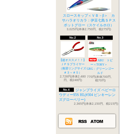
スロースキップ＜ＶＢ－β＞ カ
サハラオリカラ：伊豆七島ＳＰス
ポットグロー（スケイルホロ）
3,025円(本体2,750円、税275円)
No.2
No.3
【超オススメ！！】
ABU トビ
ＪＰＳプライヤー
ー＜TOBY＞
（推奨リングサイズ
GRG：グリーンゴー
＃３～＃５）
ルド
2,728円(本体2,480
770円(本体700円、
円、税248円)
税70円)
No.4
ジャンプライズ ベビーロ
ウディー95S HL(#304 ピンキーレン
ズグローベリー)
2,365円(本体2,150円、税215円)