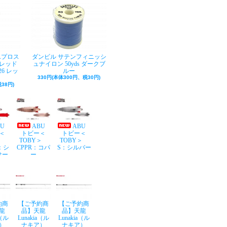
Aプロス
ダンビル サテンフィニッシ
レッド
ュナイロン 50yds ダークブ
26 レッ
ルー
330円(本体300円、税30円)
38円)
BU
ABU
ABU
＜
トビー＜
トビー＜
Y＞
TOBY＞
TOBY＞
：シ
CPPR：コパ
S：シルバー
サー
ー
約商
【ご予約商
【ご予約商
龍
品】天龍
品】天龍
a（ル
Lunakia（ル
Lunakia（ル
）
ナキア）
ナキア）