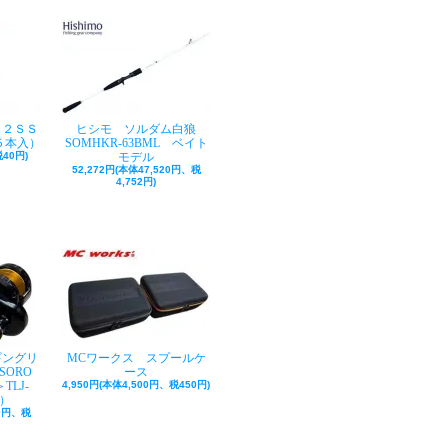
ク２ＳＳ
ヒシモ ソルダム白狼
５本入）
SOMHKR-63BML ベイト
40円)
モデル
52,272円(本体47,520円、税
4,752円)
ギングリ
MCワークス スプールケ
SORO
ース
TLJ-
4,950円(本体4,500円、税450円)
巻）
50円、税