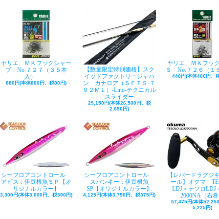
ヤリエ ＭＫフックシャー
ヤリエ ＭＫフッ
【数量限定特別価格】スク
プ No.７２７（３５本
Ｓ No.７２６（１
イッドファクトリージャパ
入）
440円(本体400円、税
ン カナロア（ＳＦＴＳ-７
880円(本体800円、税80円)
９２ＭＬ）-Lino-テクニカル
スライダー
29,150円(本体26,500円、税
2,650円)
シーフロアコントロール
シーフロアコントロール
【レバードラグジ
アビス：伊豆根魚ＳＰ【オ
スパンキー：伊豆根魚
ール】オクマ TE
リジナルカラー】
SP【オリジナルカラー】
LDJ＜テソロLDJ＞
3,300円(本体3,000円、税300円)
4,125円(本体3,750円、税375円)
2000NA（右
57,475円(本体52,2
5,225円)