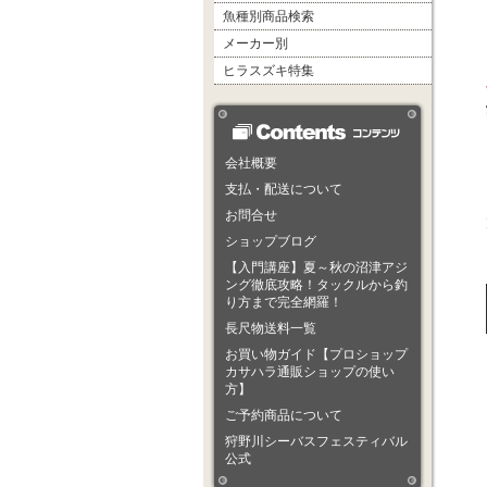
魚種別商品検索
メーカー別
ヒラスズキ特集
会社概要
支払・配送について
お問合せ
ショップブログ
【入門講座】夏～秋の沼津アジ
ング徹底攻略！タックルから釣
り方まで完全網羅！
長尺物送料一覧
お買い物ガイド【プロショップ
カサハラ通販ショップの使い
方】
ご予約商品について
狩野川シーバスフェスティバル
公式