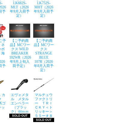
S-
LK682S-
LK752S-
026
MLT（2026
MHT（2026
荷予
年9月入荷予
年9月入荷予
定）
定）
ご予
【ご予約商
【ご予約商
】ネ
品】MCワー
品】MCワー
ーボ
クス WILD
クス
 海
BREAKER
STRANGE
102WR（2026
BLUE
026
年9月上旬入
107R（2026
荷予
荷予定）
年8月入荷予
定）
 カ
エヴォメタ
マルチュウ
ウ
ル メタル
ファクトリ
LXゴ
エンペラー
ー ＴＲＩ
ラッ
（ブラッ
ＣＫＹ＜ト
ク）44ｍｍ
リッキー＞
５５ー＃８
SOLD OUT
SOLD OUT