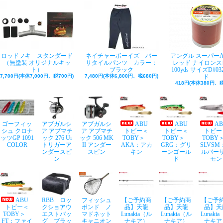
ロッドフキ スタンダード
ネイチャーボーイズ バー
アングル スーパー
（無塗装 オリジナルキッ
サタイルパンツ カラー：
レッド ナイロンス
ト）
ブラック
100yds サイズD#03
7,700円(本体7,000円、税700円)
7,480円(本体6,800円、税680円)
ド
418円(本体380円、税
ゴーフィッ
アブガルシ
アブガルシ
ABU
ABU
A
シュ クロナ
ア アブマチ
ア アブマチ
トビー＜
トビー＜
トビー
ッツGP 1091
ック 276 Ui
ック 506 MK
TOBY＞
TOBY＞
TOB
COLOR
トリガーア
II アンダー
AKA：アカ
GRG：グリ
SLVSM
ンダースピ
スピン
キン
ーンゴール
ルバー
ン
ド
モン
ABU
RBB ロッ
フィッシュ
【ご予約商
【ご予約商
【ご予
トビー＜
クショアウ
ポンド ノ
品】天龍
品】天龍
品】天
TOBY＞
エストバッ
マドネット
Lunakia（ル
Lunakia（ル
Lunaki
FT：ファイ
グ ブラッ
キャニオン
ナキア）
ナキア）
ナキア