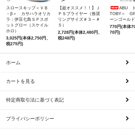
スロースキップ＜ＶＢ
【超オススメ！！】Ｊ
ABU 
－β＞ カサハラオリカ
ＰＳプライヤー（推奨
TOBY＞ G
ラ：伊豆七島ＳＰスポ
リングサイズ＃３～＃
ーンゴールド
ットグロー（スケイル
５）
770円(本体
ホロ）
2,728円(本体2,480円、
70円)
3,025円(本体2,750円、
税248円)
税275円)
ホーム
カートを見る
特定商取引法に基づく表記
プライバシーポリシー