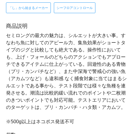
「し」から始まるメーカー
シーフロアコントロール
商品説明
セミロングの最大の魅力は、シルエットが大きい事。す
なわち魚に対してのアピール力、集魚効果がショートタ
イプのジグと比較しても絶大である。操作性において
も、上げ・フォールのどちらのアクションでもアプロー
チできるアイテムに仕上がっている。回遊性のある青物
（ブリ・カンパチなど）、また中深海で警戒心の強い魚
（アカムツなど）も違和感 なく捕食対象に当てはまるシ
ルエットである事から、テスト段階では様々な魚種を連
発させる。潮流は比較的緩い流れでのポイントや二枚潮
のきついポイントでも対応可能。テストエリアにおいて
のターゲットは、ブリ・カンパチ・ハタ類・アカムツ。
※500g以上はネコポス発送不可