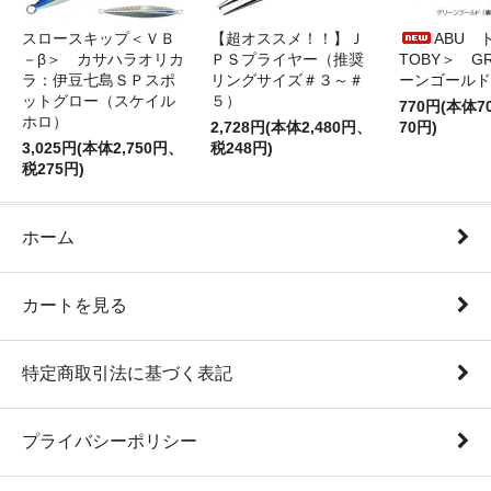
スロースキップ＜ＶＢ
【超オススメ！！】Ｊ
ABU 
－β＞ カサハラオリカ
ＰＳプライヤー（推奨
TOBY＞ G
ラ：伊豆七島ＳＰスポ
リングサイズ＃３～＃
ーンゴールド
ットグロー（スケイル
５）
770円(本体
ホロ）
2,728円(本体2,480円、
70円)
3,025円(本体2,750円、
税248円)
税275円)
ホーム
カートを見る
特定商取引法に基づく表記
プライバシーポリシー