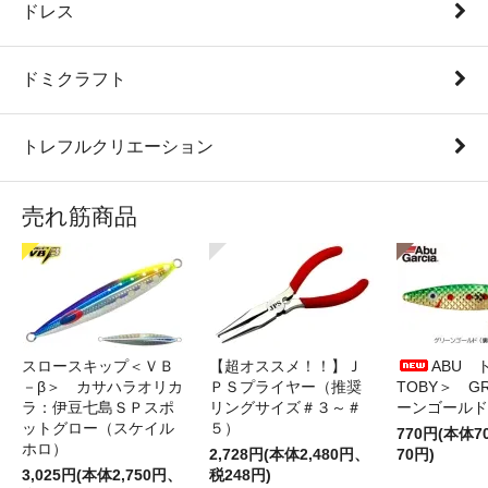
ドレス
ドミクラフト
トレフルクリエーション
売れ筋商品
スロースキップ＜ＶＢ
【超オススメ！！】Ｊ
ABU 
－β＞ カサハラオリカ
ＰＳプライヤー（推奨
TOBY＞ G
ラ：伊豆七島ＳＰスポ
リングサイズ＃３～＃
ーンゴールド
ットグロー（スケイル
５）
770円(本体
ホロ）
2,728円(本体2,480円、
70円)
3,025円(本体2,750円、
税248円)