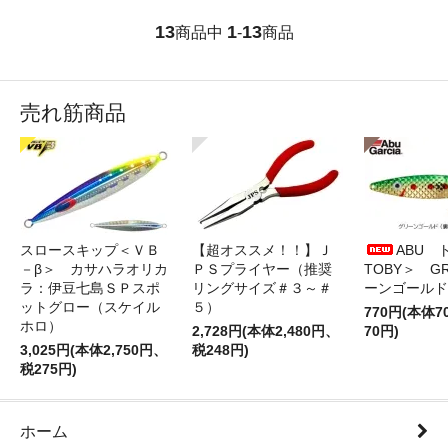
13
1
13
商品中
-
商品
売れ筋商品
スロースキップ＜ＶＢ
【超オススメ！！】Ｊ
ABU 
－β＞ カサハラオリカ
ＰＳプライヤー（推奨
TOBY＞ G
ラ：伊豆七島ＳＰスポ
リングサイズ＃３～＃
ーンゴールド
ットグロー（スケイル
５）
770円(本体
ホロ）
2,728円(本体2,480円、
70円)
3,025円(本体2,750円、
税248円)
税275円)
ホーム