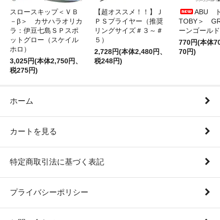
スロースキップ＜ＶＢ
【超オススメ！！】Ｊ
ABU 
－β＞ カサハラオリカ
ＰＳプライヤー（推奨
TOBY＞ G
ラ：伊豆七島ＳＰスポ
リングサイズ＃３～＃
ーンゴールド
ットグロー（スケイル
５）
770円(本体
ホロ）
2,728円(本体2,480円、
70円)
3,025円(本体2,750円、
税248円)
税275円)
ホーム
カートを見る
特定商取引法に基づく表記
プライバシーポリシー