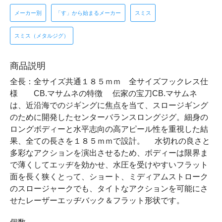
メーカー別
「す」から始まるメーカー
スミス
スミス（メタルジグ）
商品説明
全長：全サイズ共通１８５ｍｍ 全サイズフックレス仕
様 CB.マサムネの特徴 伝家の宝刀CB.マサムネ
は、近沿海でのジギングに焦点を当て、スロージギング
のために開発したセンターバランスロングジグ。細身の
ロングボディーと水平志向の高アピール性を重視した結
果、全ての長さを１８５ｍｍで設計。 水切れの良さと
多彩なアクションを演出させるため、ボディーは限界ま
で薄くしてエッヂを効かせ、水圧を受けやすいフラット
面を長く狭くとって、ショート、ミディアムストローク
のスロージャークでも、タイトなアクションを可能にさ
せたレーザーエッヂバック＆フラット形状です。