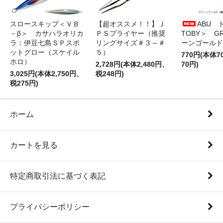
スロースキップ＜ＶＢ
【超オススメ！！】Ｊ
ABU 
－β＞ カサハラオリカ
ＰＳプライヤー（推奨
TOBY＞ G
ラ：伊豆七島ＳＰスポ
リングサイズ＃３～＃
ーンゴールド
ットグロー（スケイル
５）
770円(本体
ホロ）
2,728円(本体2,480円、
70円)
3,025円(本体2,750円、
税248円)
税275円)
ホーム
カートを見る
特定商取引法に基づく表記
プライバシーポリシー