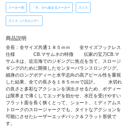
メーカー別
「す」から始まるメーカー
スミス
スミス（メタルジグ）
商品説明
全長：全サイズ共通１８５ｍｍ 全サイズフックレス
仕様 CB.マサムネの特徴 伝家の宝刀CB.マ
サムネは、近沿海でのジギングに焦点を当て、スロージ
ギングのために開発したセンターバランスロングジグ。
細身のロングボディーと水平志向の高アピール性を重視
した結果、全ての長さを１８５ｍｍで設計。 水切れ
の良さと多彩なアクションを演出させるため、ボディー
は限界まで薄くしてエッヂを効かせ、水圧を受けやすい
フラット面を長く狭くとって、ショート、ミディアムス
トロークのスロージャークでも、タイトなアクションを
可能にさせたレーザーエッヂバック＆フラット形状で
す。