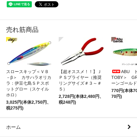
売れ筋商品
スロースキップ＜ＶＢ
【超オススメ！！】Ｊ
ABU 
－β＞ カサハラオリカ
ＰＳプライヤー（推奨
TOBY＞ G
ラ：伊豆七島ＳＰスポ
リングサイズ＃３～＃
ーンゴールド
ットグロー（スケイル
５）
770円(本体
ホロ）
2,728円(本体2,480円、
70円)
3,025円(本体2,750円、
税248円)
税275円)
ホーム