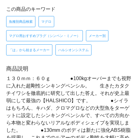
この商品のキーワード
魚種別商品検索
マグロ
マグロ用おすすめプラグ（シンペン・ミノー）
メーカー別
「は」から始まるメーカー
ハルシオンシステム
商品説明
１３０ｍｍ：６０ｇ ●100kgオーバーまでも視野
に入れた超剛性シンキングペンシル。 生きたカタク
チイワシを徹底的に研究して出した答え。それが史上最
弱にして最強の【HALSHICO】です。 ●シイラ
はもちろん、キハダ、クロマグロなどの大型魚をターゲ
ットに設定したシンキングペンシルで、すべての方向か
ら本物と変わらないリアルなボディシェイプを実現しま
した。 ●130mm のボディは新たに強化ABS樹脂
を採用し、これまでのルアーのボディ剛性を大幅に高め