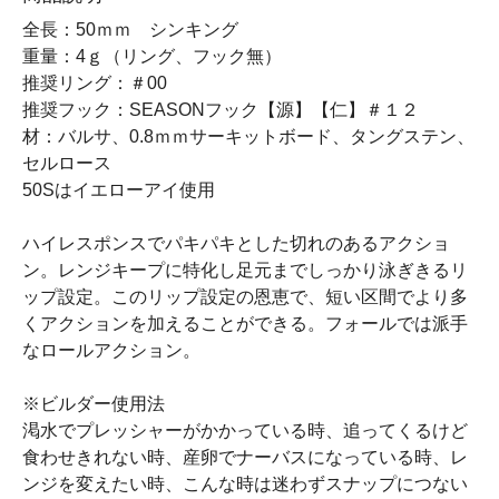
全長：50ｍｍ シンキング
重量：4ｇ（リング、フック無）
推奨リング：＃00
推奨フック：SEASONフック【源】【仁】＃１２
材：バルサ、0.8ｍｍサーキットボード、タングステン、
セルロース
50Sはイエローアイ使用
ハイレスポンスでパキパキとした切れのあるアクショ
ン。レンジキープに特化し足元までしっかり泳ぎきるリ
ップ設定。このリップ設定の恩恵で、短い区間でより多
くアクションを加えることができる。フォールでは派手
なロールアクション。
※ビルダー使用法
渇水でプレッシャーがかかっている時、追ってくるけど
食わせきれない時、産卵でナーバスになっている時、レ
ンジを変えたい時、こんな時は迷わずスナップにつない