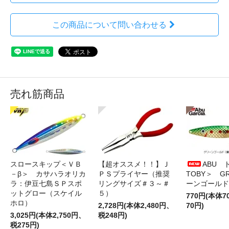
この商品について問い合わせる
売れ筋商品
スロースキップ＜ＶＢ
【超オススメ！！】Ｊ
ABU 
－β＞ カサハラオリカ
ＰＳプライヤー（推奨
TOBY＞ G
ラ：伊豆七島ＳＰスポ
リングサイズ＃３～＃
ーンゴールド
ットグロー（スケイル
５）
770円(本体
ホロ）
2,728円(本体2,480円、
70円)
3,025円(本体2,750円、
税248円)
税275円)