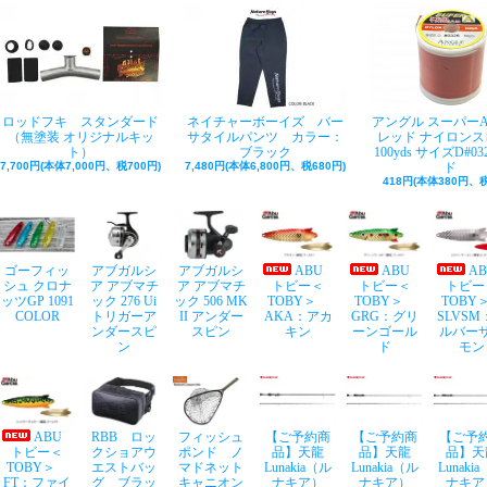
ロッドフキ スタンダード
ネイチャーボーイズ バー
アングル スーパー
（無塗装 オリジナルキッ
サタイルパンツ カラー：
レッド ナイロンス
ト）
ブラック
100yds サイズD#03
7,700円(本体7,000円、税700円)
7,480円(本体6,800円、税680円)
ド
418円(本体380円、税
ゴーフィッ
アブガルシ
アブガルシ
ABU
ABU
A
シュ クロナ
ア アブマチ
ア アブマチ
トビー＜
トビー＜
トビー
ッツGP 1091
ック 276 Ui
ック 506 MK
TOBY＞
TOBY＞
TOB
COLOR
トリガーア
II アンダー
AKA：アカ
GRG：グリ
SLVSM
ンダースピ
スピン
キン
ーンゴール
ルバー
ン
ド
モン
ABU
RBB ロッ
フィッシュ
【ご予約商
【ご予約商
【ご予
トビー＜
クショアウ
ポンド ノ
品】天龍
品】天龍
品】天
TOBY＞
エストバッ
マドネット
Lunakia（ル
Lunakia（ル
Lunaki
FT：ファイ
グ ブラッ
キャニオン
ナキア）
ナキア）
ナキア