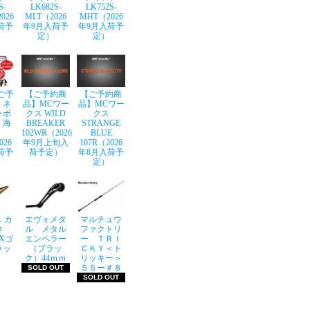
S-
LK682S-
LK752S-
026
MLT（2026
MHT（2026
荷予
年9月入荷予
年9月入荷予
定）
定）
ご予
【ご予約商
【ご予約商
】ネ
品】MCワー
品】MCワー
ーボ
クス WILD
クス
 海
BREAKER
STRANGE
102WR（2026
BLUE
026
年9月上旬入
107R（2026
荷予
荷予定）
年8月入荷予
定）
 カ
エヴォメタ
マルチュウ
ウ
ル メタル
ファクトリ
LXゴ
エンペラー
ー ＴＲＩ
ラッ
（ブラッ
ＣＫＹ＜ト
ク）44ｍｍ
リッキー＞
５５ー＃８
SOLD OUT
SOLD OUT