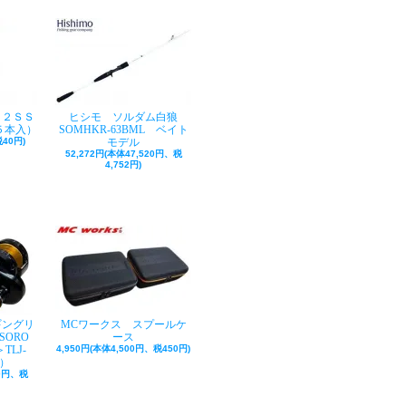
ク２ＳＳ
ヒシモ ソルダム白狼
５本入）
SOMHKR-63BML ベイト
40円)
モデル
52,272円(本体47,520円、税
4,752円)
ギングリ
MCワークス スプールケ
SORO
ース
TLJ-
4,950円(本体4,500円、税450円)
巻）
50円、税