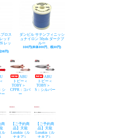
Aプロス
ダンビル サテンフィニッシ
レッド
ュナイロン 50yds ダークブ
26 レッ
ルー
330円(本体300円、税30円)
38円)
BU
ABU
ABU
＜
トビー＜
トビー＜
Y＞
TOBY＞
TOBY＞
：シ
CPPR：コパ
S：シルバー
サー
ー
約商
【ご予約商
【ご予約商
龍
品】天龍
品】天龍
a（ル
Lunakia（ル
Lunakia（ル
）
ナキア）
ナキア）