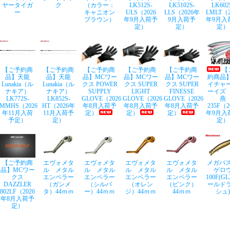
ヤータイガ
ク
（カラー：
LK512S-
LK5102S-
LK602
ー
キャニオン
ULS（2026
LLS（2026年
LMLT（2
ブラウン）
年9月入荷予
9月入荷予
年9月入
定）
定）
定）
【ご予約商
【ご予約商
【ご予約商
【ご予約商
【ご予約商
【
品】天龍
品】天龍
品】MCワー
品】MCワー
品】MCワー
約商品
Lunakia（ル
Lunakia（ル
クス POWER
クス SUPER
クス SUPER
イチャ
ナキア）
ナキア）
SUPPLY
LIGHT
FINESSE
ーイズ
LK772S-
LK852S-
GLOVE（2026
GLOVE（2026
GLOVE（2026
燕
MMHS（2026
HT（2026年
年8月入荷予
年8月入荷予
年8月入荷予
235F（2
年11月入荷
11月入荷予
定）
定）
定）
年9月入
予定）
定）
定）
【ご予約商
エヴォメタ
エヴォメタ
エヴォメタ
エヴォメタ
メガバス
品】MCワー
ル メタル
ル メタル
ル メタル
ル メタル
ゲロ
クス
エンペラー
エンペラー
エンペラー
エンペラー
100F(G
DAZZLER
（ガンメ
（シルバ
（オレン
（ピンク）
ールド
802LF（2026
タ）44ｍｍ
ー）44ｍｍ
ジ）44ｍｍ
44ｍｍ
シュ)
年8月入荷予
定）