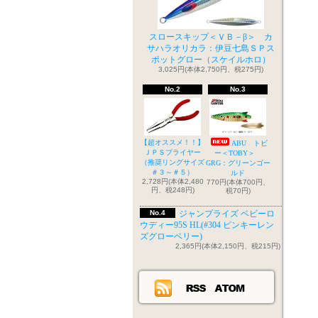
スロースキップ＜ＶＢ－β＞ カ
サハラオリカラ：伊豆七島ＳＰス
ポットグロー（スケイルホロ）
3,025円(本体2,750円、税275円)
No.2
No.3
【超オススメ！！】
ABU トビ
ＪＰＳプライヤー
ー＜TOBY＞
（推奨リングサイズ
GRG：グリーンゴー
＃３～＃５）
ルド
2,728円(本体2,480
770円(本体700円、
円、税248円)
税70円)
No.4
ジャンプライズ ベビーロ
ウディー95S HL(#304 ピンキーレン
ズグローベリー)
2,365円(本体2,150円、税215円)