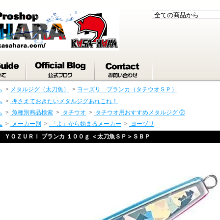
ム
>
メタルジグ（太刀魚）
>
ヨーズリ ブランカ（タチウオＳＰ）
ム
>
押さえておきたいメタルジグあれこれ！
ム
>
魚種別商品検索
>
タチウオ
>
タチウオ用おすすめメタルジグ ②
ム
>
メーカー別
>
「よ」から始まるメーカー
>
ヨーヅリ
ＹＯＺＵＲＩ ブランカ １００ｇ ＜太刀魚ＳＰ＞ＳＢＰ