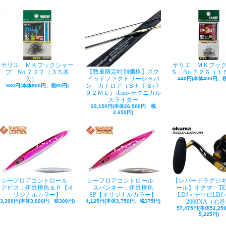
ヤリエ ＭＫフックシャー
ヤリエ ＭＫフッ
【数量限定特別価格】スク
プ No.７２７（３５本
Ｓ No.７２６（１
イッドファクトリージャパ
入）
440円(本体400円、税
ン カナロア（ＳＦＴＳ-７
880円(本体800円、税80円)
９２ＭＬ）-Lino-テクニカル
スライダー
29,150円(本体26,500円、税
2,650円)
シーフロアコントロール
シーフロアコントロール
【レバードラグジ
アビス：伊豆根魚ＳＰ【オ
スパンキー：伊豆根魚
ール】オクマ TE
リジナルカラー】
SP【オリジナルカラー】
LDJ＜テソロLDJ＞
3,300円(本体3,000円、税300円)
4,125円(本体3,750円、税375円)
2000NA（右
57,475円(本体52,2
5,225円)