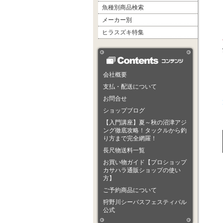
魚種別商品検索
メーカー別
ヒラスズキ特集
会社概要
支払・配送について
お問合せ
ショップブログ
【入門講座】夏～秋の沼津アジ
ング徹底攻略！タックルから釣
り方まで完全網羅！
長尺物送料一覧
お買い物ガイド【プロショップ
カサハラ通販ショップの使い
方】
ご予約商品について
狩野川シーバスフェスティバル
公式