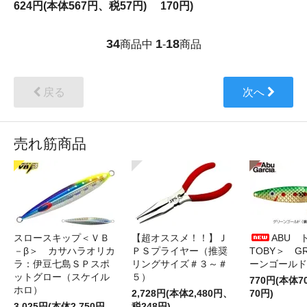
624円(本体567円、税57円)
170円)
34
1
18
商品中
-
商品
戻る
次へ
売れ筋商品
スロースキップ＜ＶＢ
【超オススメ！！】Ｊ
ABU 
－β＞ カサハラオリカ
ＰＳプライヤー（推奨
TOBY＞ G
ラ：伊豆七島ＳＰスポ
リングサイズ＃３～＃
ーンゴールド
ットグロー（スケイル
５）
770円(本体
ホロ）
2,728円(本体2,480円、
70円)
3,025円(本体2,750円、
税248円)