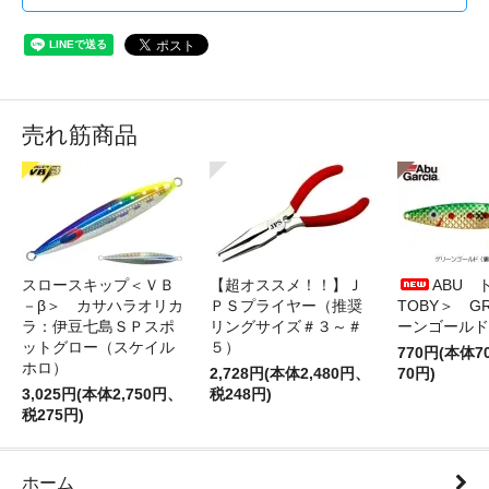
売れ筋商品
スロースキップ＜ＶＢ
【超オススメ！！】Ｊ
ABU 
－β＞ カサハラオリカ
ＰＳプライヤー（推奨
TOBY＞ G
ラ：伊豆七島ＳＰスポ
リングサイズ＃３～＃
ーンゴールド
ットグロー（スケイル
５）
770円(本体
ホロ）
2,728円(本体2,480円、
70円)
3,025円(本体2,750円、
税248円)
税275円)
ホーム