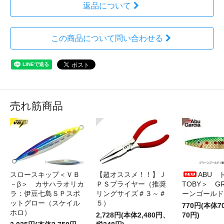
返品について
この商品について問い合わせる
売れ筋商品
スロースキップ＜ＶＢ
【超オススメ！！】Ｊ
ABU 
－β＞ カサハラオリカ
ＰＳプライヤー（推奨
TOBY＞ G
ラ：伊豆七島ＳＰスポ
リングサイズ＃３～＃
ーンゴールド
ットグロー（スケイル
５）
770円(本体
ホロ）
2,728円(本体2,480円、
70円)