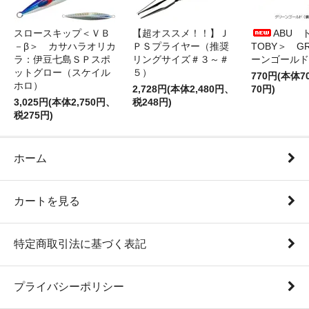
スロースキップ＜ＶＢ
【超オススメ！！】Ｊ
ABU 
－β＞ カサハラオリカ
ＰＳプライヤー（推奨
TOBY＞ G
ラ：伊豆七島ＳＰスポ
リングサイズ＃３～＃
ーンゴールド
ットグロー（スケイル
５）
770円(本体
ホロ）
2,728円(本体2,480円、
70円)
3,025円(本体2,750円、
税248円)
税275円)
ホーム
カートを見る
特定商取引法に基づく表記
プライバシーポリシー