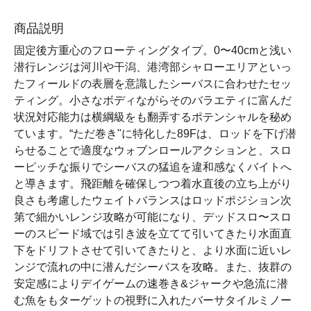
商品説明
固定後方重心のフローティングタイプ。0〜40cmと浅い
潜行レンジは河川や干潟、港湾部シャローエリアといっ
たフィールドの表層を意識したシーバスに合わせたセッ
ティング。小さなボディながらそのバラエティに富んだ
状況対応能力は横綱級をも翻弄するポテンシャルを秘め
ています。“ただ巻き"に特化した89Fは、ロッドを下げ潜
らせることで適度なウォブンロールアクションと、スロ
ーピッチな振りでシーバスの猛追を違和感なくバイトへ
と導きます。飛距離を確保しつつ着水直後の立ち上がり
良さも考慮したウェイトバランスはロッドポジション次
第で細かいレンジ攻略が可能になり、デッドスロ〜スロ
ーのスピード域では引き波を立てて引いてきたり水面直
下をドリフトさせて引いてきたりと、より水面に近いレ
ンジで流れの中に潜んだシーバスを攻略。また、抜群の
安定感によりデイゲームの速巻き&ジャークや急流に潜
む魚をもターゲットの視野に入れたバーサタイルミノー