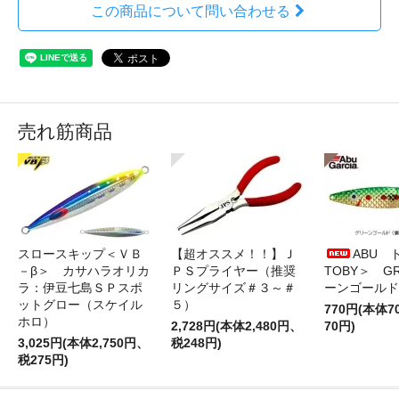
この商品について問い合わせる
売れ筋商品
スロースキップ＜ＶＢ
【超オススメ！！】Ｊ
ABU 
－β＞ カサハラオリカ
ＰＳプライヤー（推奨
TOBY＞ G
ラ：伊豆七島ＳＰスポ
リングサイズ＃３～＃
ーンゴールド
ットグロー（スケイル
５）
770円(本体
ホロ）
2,728円(本体2,480円、
70円)
3,025円(本体2,750円、
税248円)
税275円)