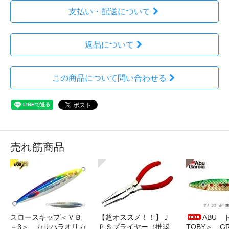
支払い・配送について
返品について
この商品について問い合わせる
売れ筋商品
スロースキップ＜ＶＢ
【超オススメ！！】Ｊ
ABU 
－β＞ カサハラオリカ
ＰＳプライヤー（推奨
TOBY＞ G