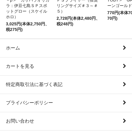
－β＞ カサハラオリカ
ＰＳプライヤー（推奨
TOBY＞ G
ラ：伊豆七島ＳＰスポ
リングサイズ＃３～＃
ーンゴールド
ットグロー（スケイル
５）
770円(本体
ホロ）
2,728円(本体2,480円、
70円)
3,025円(本体2,750円、
税248円)
税275円)
ホーム
カートを見る
特定商取引法に基づく表記
プライバシーポリシー
お問い合わせ