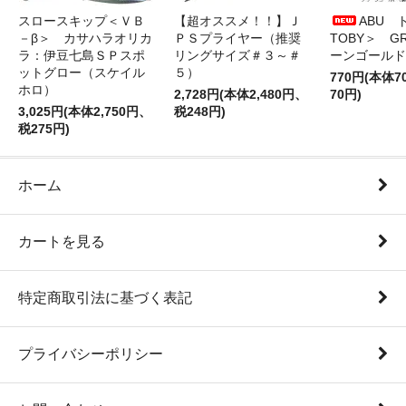
スロースキップ＜ＶＢ
【超オススメ！！】Ｊ
ABU 
－β＞ カサハラオリカ
ＰＳプライヤー（推奨
TOBY＞ G
ラ：伊豆七島ＳＰスポ
リングサイズ＃３～＃
ーンゴールド
ットグロー（スケイル
５）
770円(本体
ホロ）
2,728円(本体2,480円、
70円)
3,025円(本体2,750円、
税248円)
税275円)
ホーム
カートを見る
特定商取引法に基づく表記
プライバシーポリシー