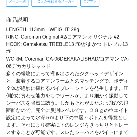
メーカー別
「こ」から始まるメーカー
コアマン
商品説明
LENGTH: 113mm WEIGHT: 28g
RING: Coreman Original #2/コアマン オリジナル #2
HOOK: Gamakatsu TREBLE13 #8/がまかつ トレブル13
#8
WORM: Coreman CA-06DEKAKALISHAD/コアマン CA-
06デカカリシャッド
多くの経験によって導き出されたジグヘッドデザイン
と、装着するコアマンワームとのマッチングで、ボディ
全体が絶妙に揺れるバイブレーションを発生します。圧
倒的な食わせ能力をもつワームが、より細かく振動して
シーバスを強烈に誘う。しかもそれがまたぶっ飛びの飛
距離なので、完全に反則レベルです。２８ｇのウエイト
設定によって水深５mより下の中層～ボトムを得意とし
ます。それにより確実に下のレンジをきっちりとトレー
スすることが可能です。スレたシーバスをバイトにまで