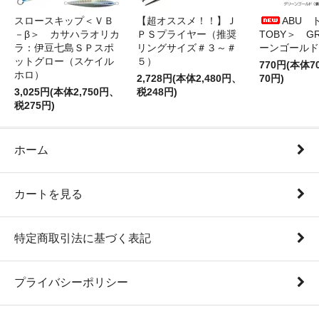
スロースキップ＜ＶＢ
【超オススメ！！】Ｊ
ABU 
－β＞ カサハラオリカ
ＰＳプライヤー（推奨
TOBY＞ G
ラ：伊豆七島ＳＰスポ
リングサイズ＃３～＃
ーンゴールド
ットグロー（スケイル
５）
770円(本体
ホロ）
2,728円(本体2,480円、
70円)
3,025円(本体2,750円、
税248円)
税275円)
ホーム
カートを見る
特定商取引法に基づく表記
プライバシーポリシー