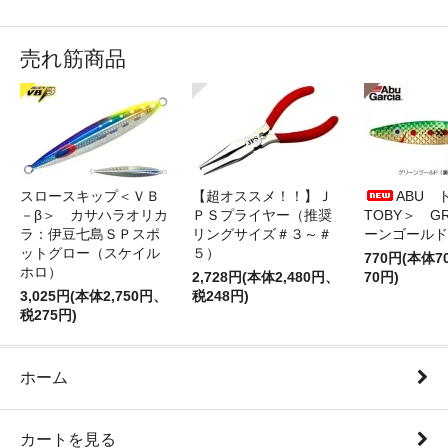
売れ筋商品
スロースキップ＜ＶＢ
【超オススメ！！】Ｊ
ABU 
－β＞ カサハラオリカ
ＰＳプライヤー（推奨
TOBY＞ G
ラ：伊豆七島ＳＰスポ
リングサイズ＃３～＃
ーンゴールド
ットグロー（スケイル
５）
770円(本体
ホロ）
2,728円(本体2,480円、
70円)
3,025円(本体2,750円、
税248円)
税275円)
ホーム
カートを見る