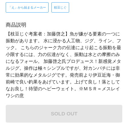
「え」から始まるメーカー
枝豆じぐ
商品説明
【枝豆じぐ考案者：加藤啓之】魚が嫌がる要素の一つに
振動があります。 水に浸かる人工物、ジグ、ライン、フ
ック。 こちらのジャーク力の伝達により起こる振動を最
小限するには、力の伝達がなく、振動は水との摩擦のみ
になるフォール。 加藤啓之氏プロデュース！新感覚メタ
ルジグ。操作は極々シンプルですが、対カンパチには非
常に効果的なメタルジグです。発売前より伊豆近海・御
前崎で良い釣果をあげています。上げて良し！落として
なお良し！待望のヘビーウェイト。※ＭＳＲ＝メスレイ
ワシの意
SOLD OUT