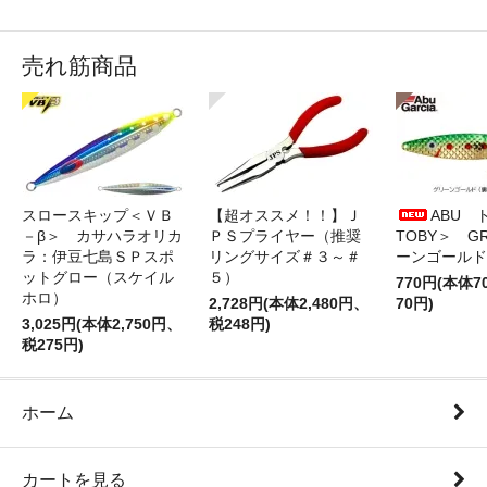
売れ筋商品
スロースキップ＜ＶＢ
【超オススメ！！】Ｊ
ABU 
－β＞ カサハラオリカ
ＰＳプライヤー（推奨
TOBY＞ G
ラ：伊豆七島ＳＰスポ
リングサイズ＃３～＃
ーンゴールド
ットグロー（スケイル
５）
770円(本体
ホロ）
2,728円(本体2,480円、
70円)
3,025円(本体2,750円、
税248円)
税275円)
ホーム
カートを見る