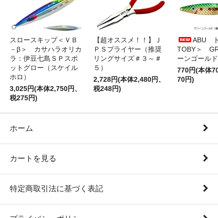
スロースキップ＜ＶＢ
【超オススメ！！】Ｊ
ABU 
－β＞ カサハラオリカ
ＰＳプライヤー（推奨
TOBY＞ G
ラ：伊豆七島ＳＰスポ
リングサイズ＃３～＃
ーンゴールド
ットグロー（スケイル
５）
770円(本体
ホロ）
2,728円(本体2,480円、
70円)
3,025円(本体2,750円、
税248円)
税275円)
ホーム
カートを見る
特定商取引法に基づく表記