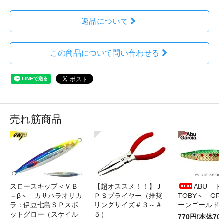
返品について
この商品について問い合わせる
売れ筋商品
スロースキップ＜ＶＢ
【超オススメ！！】Ｊ
ABU 
－β＞ カサハラオリカ
ＰＳプライヤー（推奨
TOBY＞ G
ラ：伊豆七島ＳＰスポ
リングサイズ＃３～＃
ーンゴールド
ットグロー（スケイル
５）
770円(本体