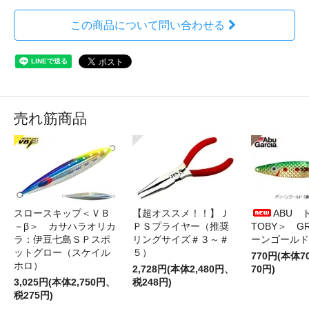
この商品について問い合わせる
売れ筋商品
スロースキップ＜ＶＢ
【超オススメ！！】Ｊ
ABU 
－β＞ カサハラオリカ
ＰＳプライヤー（推奨
TOBY＞ G
ラ：伊豆七島ＳＰスポ
リングサイズ＃３～＃
ーンゴールド
ットグロー（スケイル
５）
770円(本体
ホロ）
2,728円(本体2,480円、
70円)
3,025円(本体2,750円、
税248円)
税275円)