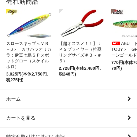
売れ筋商品
スロースキップ＜ＶＢ
【超オススメ！！】Ｊ
ABU 
－β＞ カサハラオリカ
ＰＳプライヤー（推奨
TOBY＞ G
ラ：伊豆七島ＳＰスポ
リングサイズ＃３～＃
ーンゴールド
ットグロー（スケイル
５）
770円(本体
ホロ）
2,728円(本体2,480円、
70円)
3,025円(本体2,750円、
税248円)
税275円)
ホーム
カートを見る
特定商取引法に基づく表記