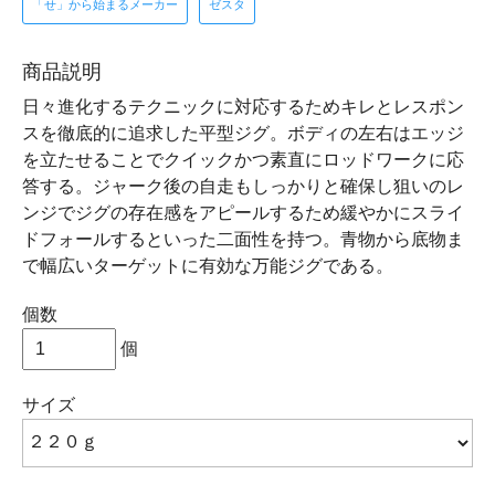
「せ」から始まるメーカー
ゼスタ
商品説明
日々進化するテクニックに対応するためキレとレスポン
スを徹底的に追求した平型ジグ。ボディの左右はエッジ
を立たせることでクイックかつ素直にロッドワークに応
答する。ジャーク後の自走もしっかりと確保し狙いのレ
ンジでジグの存在感をアピールするため緩やかにスライ
ドフォールするといった二面性を持つ。青物から底物ま
で幅広いターゲットに有効な万能ジグである。
個数
個
サイズ