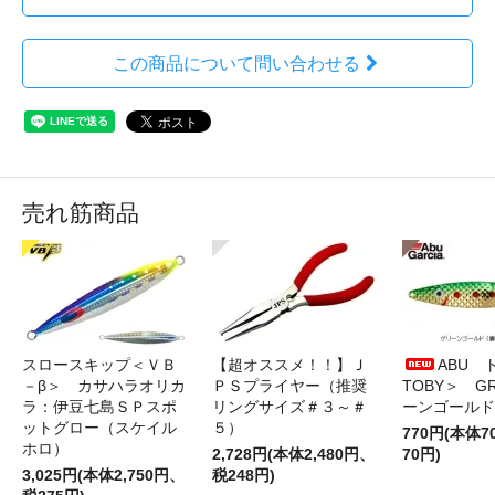
この商品について問い合わせる
売れ筋商品
スロースキップ＜ＶＢ
【超オススメ！！】Ｊ
ABU 
－β＞ カサハラオリカ
ＰＳプライヤー（推奨
TOBY＞ G
ラ：伊豆七島ＳＰスポ
リングサイズ＃３～＃
ーンゴールド
ットグロー（スケイル
５）
770円(本体
ホロ）
2,728円(本体2,480円、
70円)
3,025円(本体2,750円、
税248円)