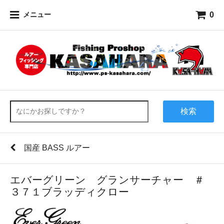
0
メニュー
検索
国産 BASS ルアー
エバーグリーン グランサーチャー ＃
３７１ブラッディクロー