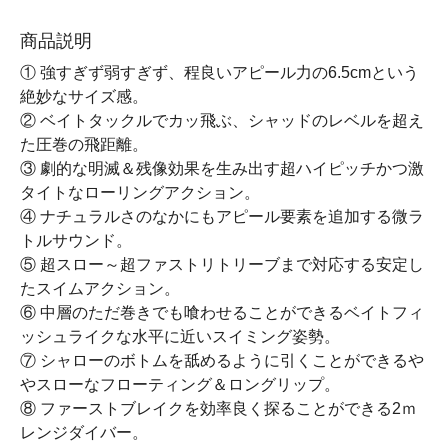
商品説明
① 強すぎず弱すぎず、程良いアピール力の6.5cmという
絶妙なサイズ感。
② ベイトタックルでカッ飛ぶ、シャッドのレベルを超え
た圧巻の飛距離。
③ 劇的な明滅＆残像効果を生み出す超ハイピッチかつ激
タイトなローリングアクション。
④ ナチュラルさのなかにもアピール要素を追加する微ラ
トルサウンド。
⑤ 超スロー～超ファストリトリーブまで対応する安定し
たスイムアクション。
⑥ 中層のただ巻きでも喰わせることができるベイトフィ
ッシュライクな水平に近いスイミング姿勢。
⑦ シャローのボトムを舐めるように引くことができるや
やスローなフローティング＆ロングリップ。
⑧ ファーストブレイクを効率良く探ることができる2ｍ
レンジダイバー。