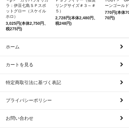
－β＞ カサハラオリカ
ＰＳプライヤー（推奨
TOBY＞ G
ラ：伊豆七島ＳＰスポ
リングサイズ＃３～＃
ーンゴールド
ットグロー（スケイル
５）
770円(本体
ホロ）
2,728円(本体2,480円、
70円)
3,025円(本体2,750円、
税248円)
税275円)
ホーム
カートを見る
特定商取引法に基づく表記
プライバシーポリシー
お問い合わせ