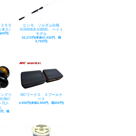
ク２ＳＳ
ヒシモ ソルダム白狼
５本入）
SOMHKR-63BML ベイト
40円)
モデル
52,272円(本体47,520円、税
4,752円)
ギングリ
MCワークス スプールケ
SORO
ース
TLJ-
4,950円(本体4,500円、税450円)
巻）
50円、税