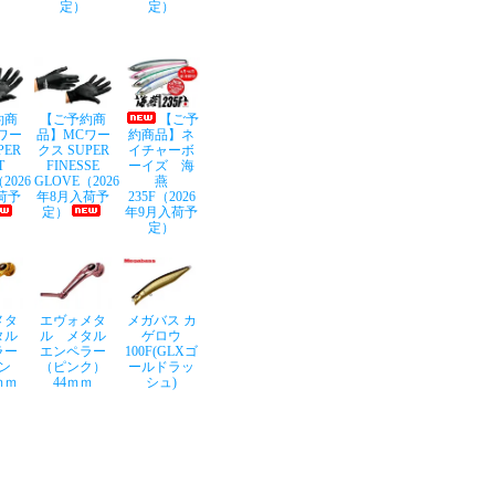
定）
定）
約商
【ご予約商
【ご予
ワー
品】MCワー
約商品】ネ
PER
クス SUPER
イチャーボ
T
FINESSE
ーイズ 海
2026
GLOVE（2026
燕
荷予
年8月入荷予
235F（2026
定）
年9月入荷予
定）
メタ
エヴォメタ
メガバス カ
タル
ル メタル
ゲロウ
ラー
エンペラー
100F(GLXゴ
ン
（ピンク）
ールドラッ
ｍｍ
44ｍｍ
シュ)