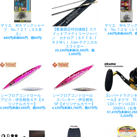
ヤリエ ＭＫフックシャー
ヤリエ ＭＫフッ
【数量限定特別価格】スク
プ No.７２７（３５本
Ｓ No.７２６（１
イッドファクトリージャパ
入）
440円(本体400円、税
ン カナロア（ＳＦＴＳ-７
880円(本体800円、税80円)
９２ＭＬ）-Lino-テクニカル
スライダー
29,150円(本体26,500円、税
2,650円)
シーフロアコントロール
シーフロアコントロール
【レバードラグジ
アビス：伊豆根魚ＳＰ【オ
スパンキー：伊豆根魚
ール】オクマ TE
リジナルカラー】
SP【オリジナルカラー】
LDJ＜テソロLDJ＞
3,300円(本体3,000円、税300円)
4,125円(本体3,750円、税375円)
2000NA（右
57,475円(本体52,2
5,225円)