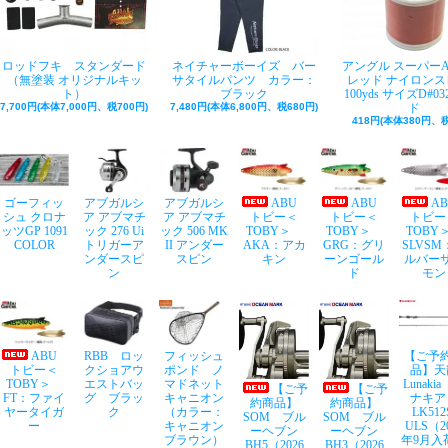
ロッドフキ スタンダード
ネイチャーボーイズ バー
アングル スーパー
（無塗装 オリジナルキッ
サタイルパンツ カラー：
レッド ナイロンス
ト）
ブラック
100yds サイズD#03
7,700円(本体7,000円、税700円)
7,480円(本体6,800円、税680円)
ド
418円(本体380円、税
ゴーフィッ
アブガルシ
アブガルシ
ABU
ABU
A
シュ クロナ
ア アブマチ
ア アブマチ
トビー＜
トビー＜
トビー
ッツGP 1091
ック 276 Ui
ック 506 MK
TOBY＞
TOBY＞
TOB
COLOR
トリガーア
II アンダー
AKA：アカ
GRG：グリ
SLVSM
ンダースピ
スピン
キン
ーンゴール
ルバー
ン
ド
モン
ABU
RBB ロッ
フィッシュ
【ご予
トビー＜
クショアウ
ポンド ノ
品】天
TOBY＞
エストバッ
マドネット
Lunaki
【ご予
【ご予
FT：ファイ
グ ブラッ
キャニオン
ナキア
約商品】
約商品】
ヤータイガ
ク
（カラー：
LK512
SOM ブル
SOM ブル
ー
キャニオン
ULS（2
ーヘブン
ーヘブン
ブラウン）
年9月入
BH5（2026
BH3（2026