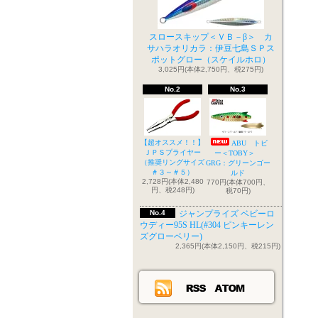
スロースキップ＜ＶＢ－β＞ カ
サハラオリカラ：伊豆七島ＳＰス
ポットグロー（スケイルホロ）
3,025円(本体2,750円、税275円)
No.2
No.3
【超オススメ！！】
ABU トビ
ＪＰＳプライヤー
ー＜TOBY＞
（推奨リングサイズ
GRG：グリーンゴー
＃３～＃５）
ルド
2,728円(本体2,480
770円(本体700円、
円、税248円)
税70円)
No.4
ジャンプライズ ベビーロ
ウディー95S HL(#304 ピンキーレン
ズグローベリー)
2,365円(本体2,150円、税215円)