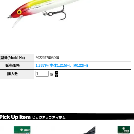
型番(Model No)
*022677003900
販売価格
1,337円(本体1,215円、税122円)
購入数
個