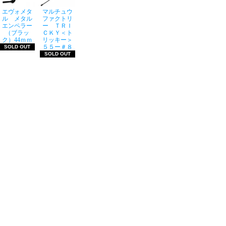
エヴォメタ
マルチュウ
ル メタル
ファクトリ
エンペラー
ー ＴＲＩ
（ブラッ
ＣＫＹ＜ト
ク）44ｍｍ
リッキー＞
５５ー＃８
SOLD OUT
SOLD OUT