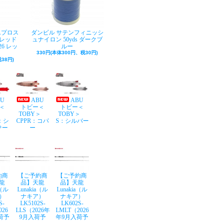
Aプロス
ダンビル サテンフィニッシ
レッド
ュナイロン 50yds ダークブ
26 レッ
ルー
330円(本体300円、税30円)
38円)
BU
ABU
ABU
＜
トビー＜
トビー＜
Y＞
TOBY＞
TOBY＞
：シ
CPPR：コパ
S：シルバー
サー
ー
約商
【ご予約商
【ご予約商
龍
品】天龍
品】天龍
a（ル
Lunakia（ル
Lunakia（ル
）
ナキア）
ナキア）
S-
LK5102S-
LK602S-
026
LLS（2026年
LMLT（2026
荷予
9月入荷予
年9月入荷予