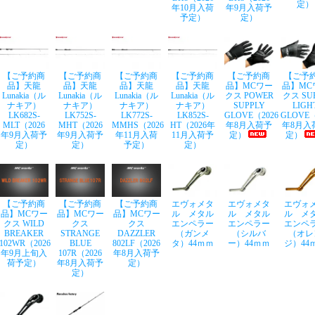
定）
年10月入荷
年9月入荷予
予定）
定）
【ご予約商
【ご予約商
【ご予約商
【ご予約商
【ご予約商
【ご予
品】天龍
品】天龍
品】天龍
品】天龍
品】MCワー
品】MC
Lunakia（ル
Lunakia（ル
Lunakia（ル
Lunakia（ル
クス POWER
クス SU
ナキア）
ナキア）
ナキア）
ナキア）
SUPPLY
LIGH
LK682S-
LK752S-
LK772S-
LK852S-
GLOVE（2026
GLOVE（
MLT（2026
MHT（2026
MMHS（2026
HT（2026年
年8月入荷予
年8月入
年9月入荷予
年9月入荷予
年11月入荷
11月入荷予
定）
定）
定）
定）
予定）
定）
【ご予約商
【ご予約商
【ご予約商
エヴォメタ
エヴォメタ
エヴォ
品】MCワー
品】MCワー
品】MCワー
ル メタル
ル メタル
ル メ
クス WILD
クス
クス
エンペラー
エンペラー
エンペ
BREAKER
STRANGE
DAZZLER
（ガンメ
（シルバ
（オレ
102WR（2026
BLUE
802LF（2026
タ）44ｍｍ
ー）44ｍｍ
ジ）44
年9月上旬入
107R（2026
年8月入荷予
荷予定）
年8月入荷予
定）
定）