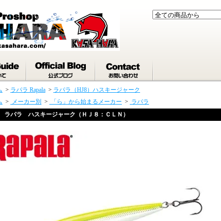
ム
>
ラパラ Rapala
>
ラパラ（HJ8）ハスキージャーク
ム
>
メーカー別
>
「ら」から始まるメーカー
>
ラパラ
ラパラ ハスキージャーク（ＨＪ８：ＣＬＮ）