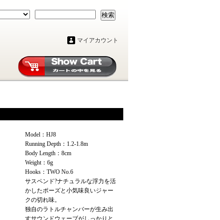
検索
マイアカウント
Model：HJ8
Running Depth：1.2-1.8m
Body Length：8cm
Weight：6g
Hooks：TWO No.6
サスペンド?ナチュラルな浮力を活
かしたポーズと小気味良いジャー
クの切れ味。
独自のラトルチャンバーが生み出
すサウンドウェーブがしっかりと